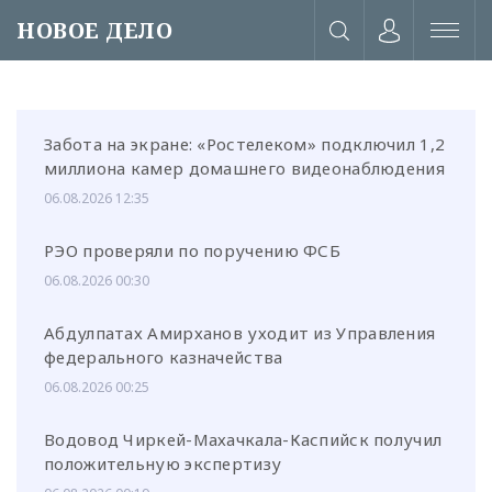
НОВОЕ ДЕЛО
Забота на экране: «Ростелеком» подключил 1,2
миллиона камер домашнего видеонаблюдения
06.08.2026 12:35
РЭО проверяли по поручению ФСБ
06.08.2026 00:30
Абдулпатах Амирханов уходит из Управления
федерального казначейства
06.08.2026 00:25
или через соц. сети
Водовод Чиркей-Махачкала-Каспийск получил
положительную экспертизу