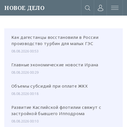
НОВОЕ ДЕЛО
Как дагестанцы восстановили в России
производство турбин для малых ГЭС
08.08.2026 00:53
Главные экономические новости Ирана
08.08.2026 00:29
Объемы субсидий при оплате ЖКХ
08.08.2026 00:18
Развитие Каспийской флотилии свяжут с
или через соц. сети
застройкой бывшего Ипподрома
08.08.2026 00:10