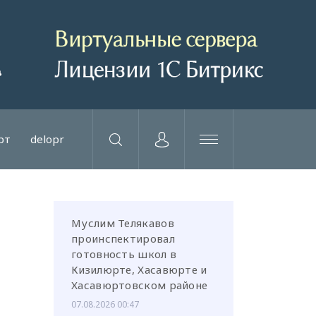
рт
delopr
Муслим Телякавов
проинспектировал
готовность школ в
Кизилюрте, Хасавюрте и
Хасавюртовском районе
07.08.2026 00:47