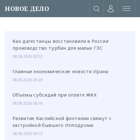
НОВОЕ ДЕЛО
Как дагестанцы восстановили в России
производство турбин для малых ГЭС
08.08.2026 00:53
Главные экономические новости Ирана
08.08.2026 00:29
Объемы субсидий при оплате ЖКХ
08.08.2026 00:18
Развитие Каспийской флотилии свяжут с
или через соц. сети
застройкой бывшего Ипподрома
08.08.2026 00:10