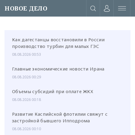
НОВОЕ ДЕЛО
Как дагестанцы восстановили в России
производство турбин для малых ГЭС
08.08.2026 00:53
Главные экономические новости Ирана
08.08.2026 00:29
Объемы субсидий при оплате ЖКХ
08.08.2026 00:18
Развитие Каспийской флотилии свяжут с
или через соц. сети
застройкой бывшего Ипподрома
08.08.2026 00:10