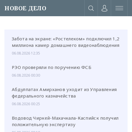
НОВОЕ ДЕЛО
Забота на экране: «Ростелеком» подключил 1,2
миллиона камер домашнего видеонаблюдения
06.08.2026 12:35
РЭО проверяли по поручению ФСБ
06.08.2026 00:30
Абдулпатах Амирханов уходит из Управления
федерального казначейства
06.08.2026 00:25
или через соц. сети
Водовод Чиркей-Махачкала-Каспийск получил
положительную экспертизу