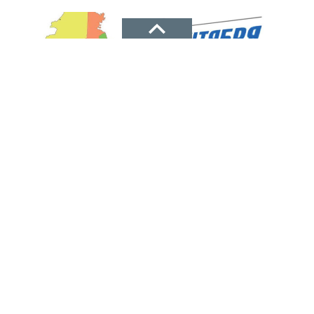
НОВОЕ ДЕЛО
новости, политика, экономика
В 25 сёлах и поселках Дагестана прошли
Рекламодателям
выборы
ТЕЛЕФОН
единый день голосования
+7(8722)67-03-47
12.09.2022 00:21
АДРЕС
г. Махачкала, ул. Батырмурзаева, 64, офис (кв 61-62)