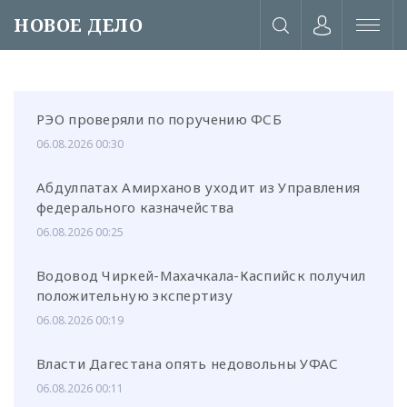
НОВОЕ ДЕЛО
РЭО проверяли по поручению ФСБ
06.08.2026 00:30
Абдулпатах Амирханов уходит из Управления
федерального казначейства
06.08.2026 00:25
Водовод Чиркей-Махачкала-Каспийск получил
положительную экспертизу
06.08.2026 00:19
или через соц. сети
Власти Дагестана опять недовольны УФАС
06.08.2026 00:11