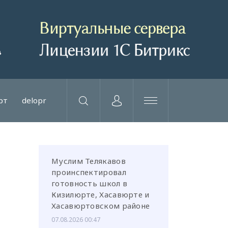
рт
delopr
Муслим Телякавов
проинспектировал
готовность школ в
Кизилюрте, Хасавюрте и
Хасавюртовском районе
07.08.2026 00:47