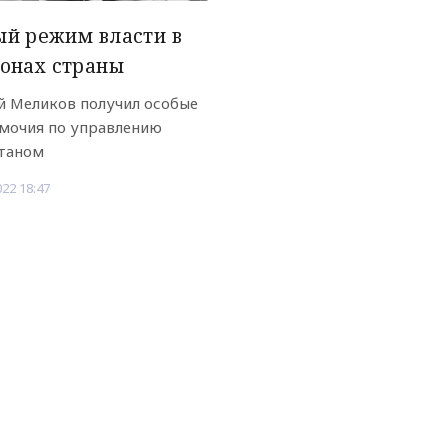
й режим власти в
онах страны
й Меликов получил особые
мочия по управлению
таном
022 18:47