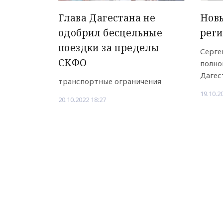
Глава Дагестана не
Новы
одобрил бесцельные
реги
поездки за пределы
Серге
СКФО
полно
Дагес
транспортные ограничения
19.10.2
20.10.2022 18:27