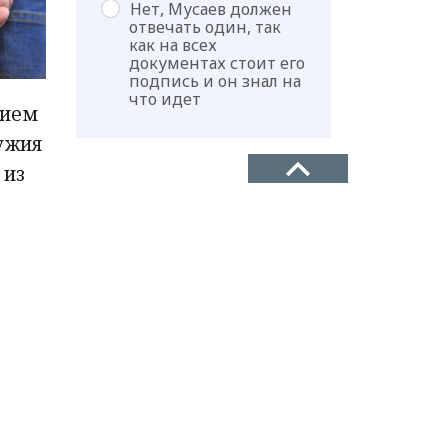
Нет, Мусаев должен
отвечать один, так
как на всех
документах стоит его
подпись и он знал на
что идет
нием
ужия
 из
ТЕЛЕФОН
+7(8722)67-03-47
 улице
АДРЕС
г. Махачкала, ул. Батырмурзаева,
64, офис (кв 61-62)
ПОЧТА
n-delo@mail.ru