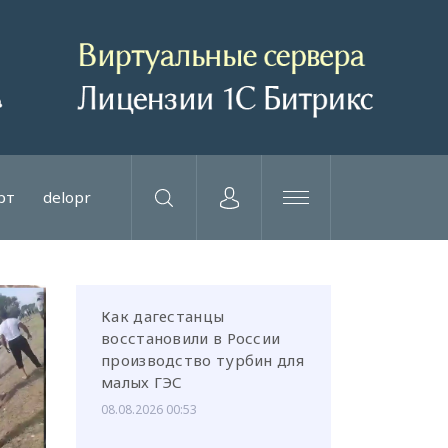
рт
delopr
Как дагестанцы
восстановили в России
производство турбин для
малых ГЭС
08.08.2026 00:53