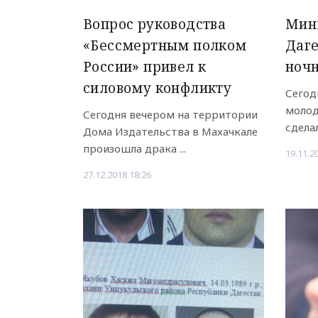
Вопрос руководства
Мин
«Бессмертным полком
Даге
России» привел к
ноч
силовому конфликту
Сегод
молод
Сегодня вечером на территории
сделал
Дома Издательства в Махачкале
произошла драка ...
19.11.2
27.12.2018 18:26