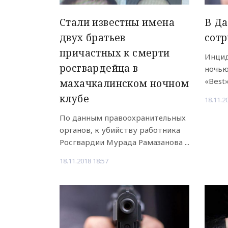
Стали известны имена
В Да
двух братьев
сотр
причастных к смерти
Инцид
росгвардейца в
ночью
«Best
махачкалинском ночном
клубе
18.11.2
По данным правоохранительных
органов, к убийству работника
Росгвардии Мурада Рамазанова ...
18.11.2018 18:57