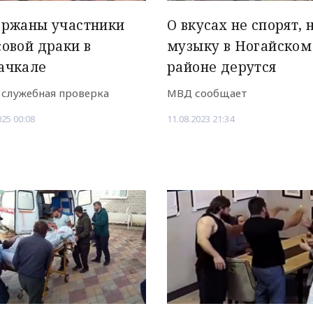
ержаны участники
О вкусах не спорят, 
овой драки в
музыку в Ногайском
ачкале
районе дерутся
 служебная проверка
МВД сообщает
025 00:08
11.08.2023 21:34