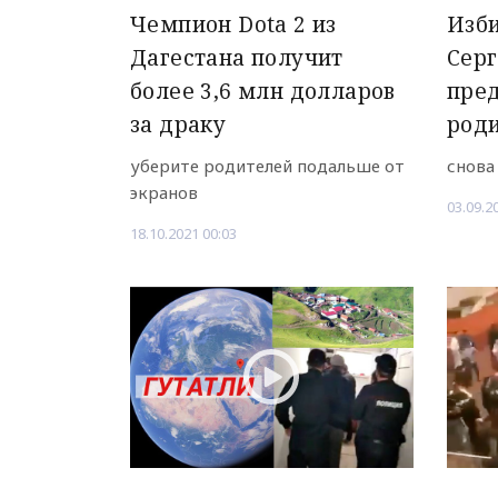
Чемпион Dota 2 из
Изби
Дагестана получит
Сер
более 3,6 млн долларов
пре
за драку
роди
уберите родителей подальше от
снова
экранов
03.09.2
18.10.2021 00:03