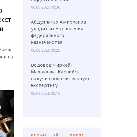
06.08.2026 00:30
в:
осят
Абдулпатах Амирханов
и
уходит из Управления
федерального
казначейства
ержал
06.08.2026 00:25
бов на
Водовод Чиркей-
Махачкала-Каспийск
получил положительную
экспертизу
06.08.2026 00:19
ПОУЧАСТВУЙТЕ В ОПРОСЕ