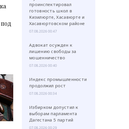
проинспектировал
ка
готовность школ в
Кизилюрте, Хасавюрте и
 под
Хасавюртовском районе
07.08.2026 00:47
Адвокат осужден к
лишению свободы за
мошенничество
07.08.2026 00:40
Индекс промышленности
продолжил рост
07.08.2026 00:34
Избирком допустил к
выборам парламента
Дагестана 5 партий
07.08.2026 00:29