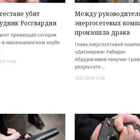
гестане убит
Между руководител
удник Росгвардии
энергосетевых комп
произошла драка
ент произошёл сегодня
 в махачкалинском клубе
Глава энергосетевой компа
»
«Дагэнержи» Рабадан
Абдурагимов получил трав
018 14:44
результате ...
29.07.2018 12:38