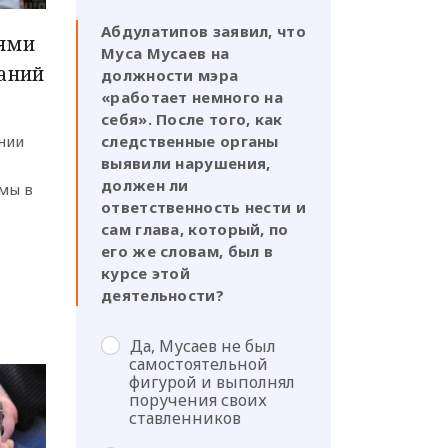
Абдулатипов заявил, что
ями
Муса Мусаев на
аний
должности мэра
«работает немного на
себя». После того, как
нии
следственные органы
выявили нарушения,
должен ли
мы в
ответственность нести и
сам глава, который, по
его же словам, был в
курсе этой
деятельности?
Да, Мусаев не был
самостоятельной
фигурой и выполнял
поручения своих
ставленников