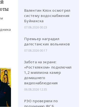
ий
боты
Валентин Клок осмотрел
систему водоснабжения
ны
Буйнакска
07.08.2026 00:23
удника
Премьер наградил
дагестанских вольников
07.08.2026 00:17
Забота на экране:
«Ростелеком» подключил
1,2 миллиона камер
домашнего
видеонаблюдения
06.08.2026 12:35
РЭО проверяли по
поручению ФСБ