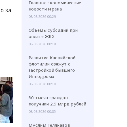
Главные экономические
новости Ирана
но за
08.08.2026 00:29
Объемы субсидий при
оплате ЖКХ
или через соц. сети
08.08.2026 00:18
Развитие Каспийской
флотилии свяжут с
застройкой бывшего
Ипподрома
08.08.2026 00:10
80 тысяч граждан
получили 2,9 млрд рублей
08.08.2026 00:05
Муслим Телякавов