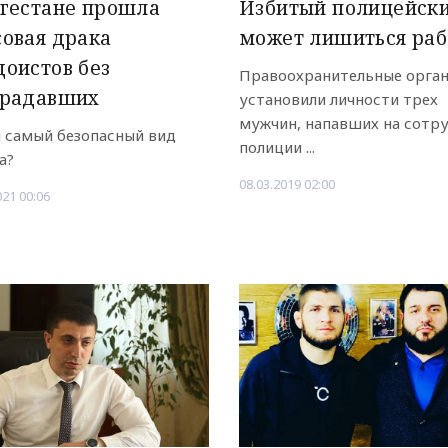
гестане прошла
Избитый полицейск
овая драка
может лишиться ра
оистов без
Правоохранительные орга
традавших
установили личности трех
мужчин, напавших на сотр
 самый безопасный вид
полиции ...
а?
08.03.2019 02:00
021 00:06