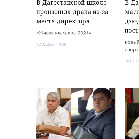
В Дагестанской школе
В Да
произошла драка из-за
масс
места директора
дзюд
пос
«Живая классика-2021»
новый
12.05.2021 14:08
спорт
28.02.2