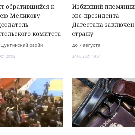
т обратившийся к
Избивший племянни
гею Меликову
экс-президента
дседатель
Дагестана заключён
тельского комитета
стражу
 Цунтинский раойн
до 7 августа
021 20:02
24.06.2021 18:51