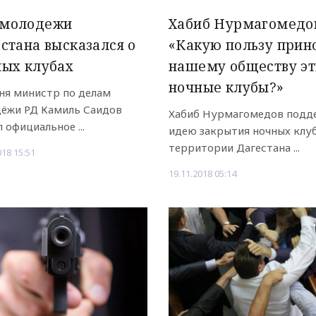
молодежи
Хабиб Нурмагомедо
стана высказался о
«Какую пользу прин
ных клубах
нашему обществу эт
ночные клубы?»
ня министр по делам
ёжи РД Камиль Саидов
Хабиб Нурмагомедов подд
 официальное ...
идею закрытия ночных клу
территории Дагестана ...
018 15:51
19.11.2018 05:14