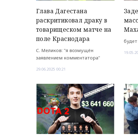
Глава Дагестана
Зад
раскритиковал драку в
масс
товарищеском матче на
Мах
поле Краснодара
будет
С. Меликов: "я возмущён
19.05.2
заявлением комментатора"
29.06.2025 00:21