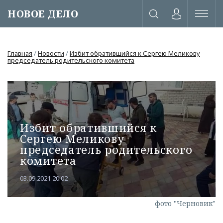
НОВОЕ ДЕЛО
Главная
/
Новости
/
Избит обратившийся к Сергею Меликову
председатель родительского комитета
Избит обратившийся к
Сергею Меликову
председатель родительского
комитета
03.09.2021 20:02
или через соц. сети
фото "Черновик"