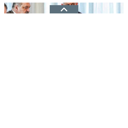
НОВОЕ ДЕЛО
новости, политика, экономика
Представлена концепция освоения 256
Рекламодателям
гектаров побережья
ТЕЛЕФОН
более 20 гостиниц
+7(8722)67-03-47
14.04.2023 16:38
АДРЕС
г. Махачкала, ул. Батырмурзаева, 64, офис (кв 61-62)