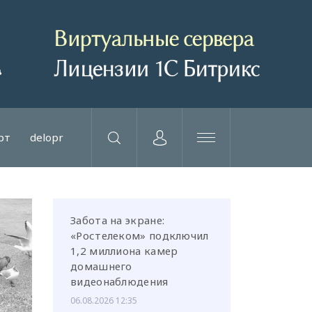
рт
delopr
Забота на экране:
«Ростелеком» подключил
1,2 миллиона камер
домашнего
видеонаблюдения
06.08.2026 12:35