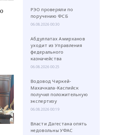
РЭО проверяли по
о
поручению ФСБ
06.08.2026 00:30
Абдулпатах Амирханов
или через соц. сети
уходит из Управления
федерального
казначейства
06.08.2026 00:25
Водовод Чиркей-
Махачкала-Каспийск
получил положительную
экспертизу
06.08.2026 00:19
Власти Дагестана опять
недовольны УФАС