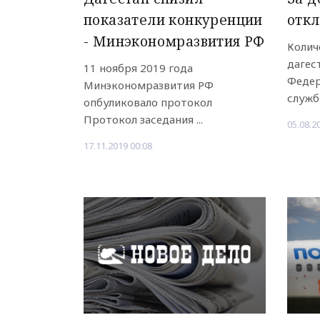
показатели конкуренции
откл
- Минэкономразвития РФ
Колич
дагес
11 ноября 2019 года
Федер
Минэкономразвития РФ
служб
опбуликовало протокол
Протокол заседания ...
05.08.2
17.11.2019 00:08