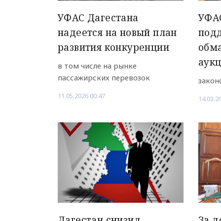
УФАС Дагестана
УФА
надеется на новый план
под
развития конкуренции
обма
аук
в том числе на рынке
пассажирских перевозок
закон
11.05.2026 00:47
14.03.2
Дагестан снизил
За д