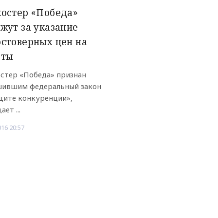
остер «Победа»
жут за указание
стоверных цен на
еты
стер «Победа» признан
ившим федеральный закон
щите конкуренции»,
ет ...
016 20:57