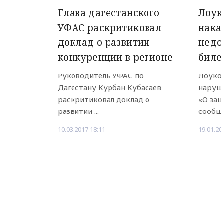
Глава дагестанского
Лоук
УФАС раскритиковал
нака
доклад о развитии
недо
конкуренции в регионе
бил
Руководитель УФАС по
Лоуко
Дагестану Курбан Кубасаев
наруш
раскритиковал доклад о
«О за
развитии ...
сообща
10.03.2017 18:11
19.01.2