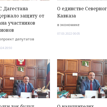
С Дагестана
О единстве Северног
держало защиту от
Кавказа
на участников
в экономике
ционов
07.03.2022 00:05
опроект депутатов
024 20:50
олги ток будут
О нарушителях