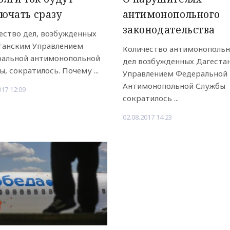
ючать сразу
антимонопольного
законодательства
ество дел, возбужденных
танским Управлением
Количество антимонополь
альной антимонопольной
дел возбужденных Дагеста
ы, сократилось. Почему ...
Управлением Федеральной
Антимонопольной Службы
017 12:09
сократилось ...
02.08.2017 14:23