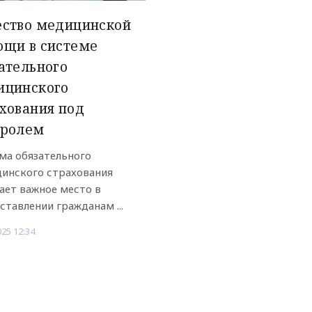
ество медицинской
ощи в системе
ательного
ицинского
хования под
тролем
ма обязательного
инского страхования
ает важное место в
ставлении гражданам ...
025 12:34