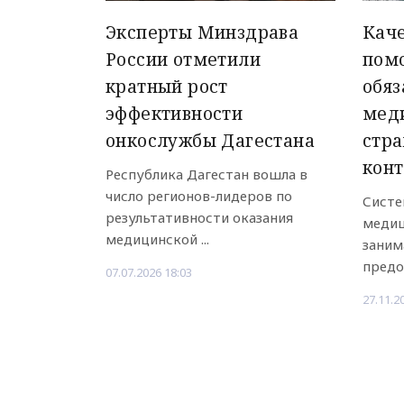
Эксперты Минздрава
Кач
России отметили
пом
кратный рост
обяз
эффективности
мед
онкослужбы Дагестана
стра
кон
Республика Дагестан вошла в
число регионов-лидеров по
Систе
результативности оказания
медиц
медицинской ...
заним
предо
07.07.2026 18:03
27.11.2