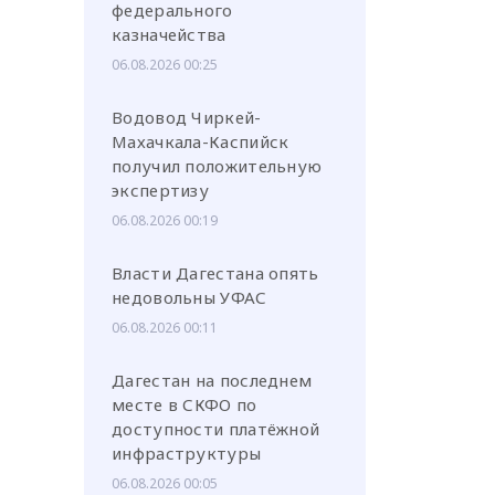
федерального
казначейства
06.08.2026 00:25
Водовод Чиркей-
Махачкала-Каспийск
или через соц. сети
получил положительную
экспертизу
06.08.2026 00:19
Власти Дагестана опять
недовольны УФАС
06.08.2026 00:11
Дагестан на последнем
месте в СКФО по
доступности платёжной
инфраструктуры
06.08.2026 00:05