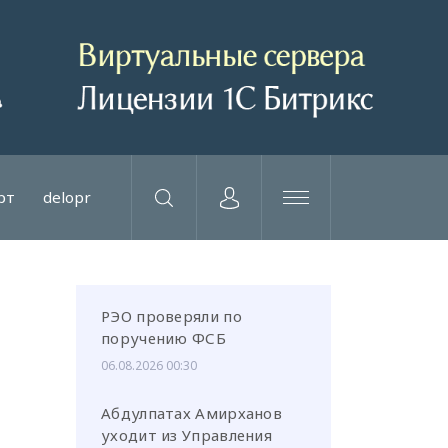
рт
delopr
РЭО проверяли по
поручению ФСБ
06.08.2026 00:30
Абдулпатах Амирханов
уходит из Управления