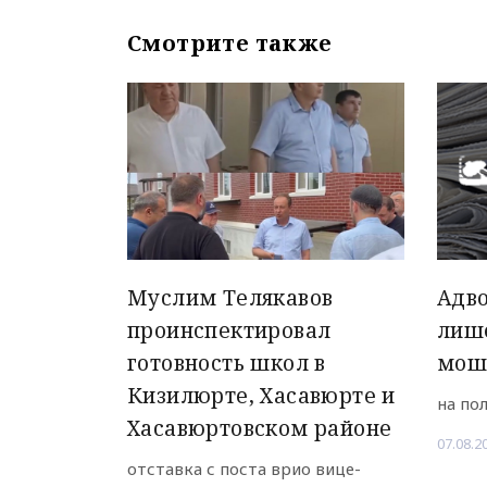
Смотрите также
Муслим Телякавов
Адво
проинспектировал
лиш
готовность школ в
мош
Кизилюрте, Хасавюрте и
на по
Хасавюртовском районе
07.08.2
отставка с поста врио вице-