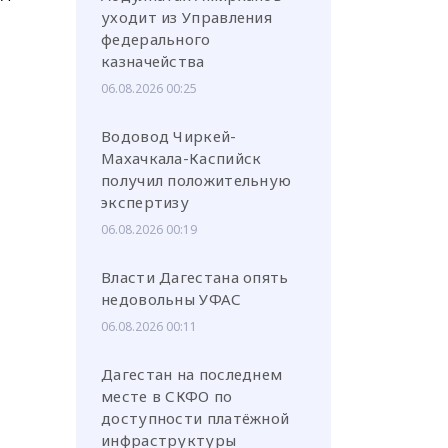
уходит из Управления
федерального
казначейства
06.08.2026 00:25
Водовод Чиркей-
Махачкала-Каспийск
получил положительную
экспертизу
06.08.2026 00:19
Власти Дагестана опять
недовольны УФАС
06.08.2026 00:11
Дагестан на последнем
месте в СКФО по
доступности платёжной
инфраструктуры