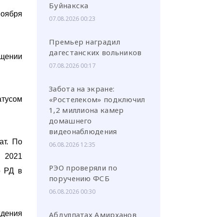
Буйнакска
ноября
07.08.2026 00:23
Премьер наградил
дагестанских вольников
ащении
07.08.2026 00:17
Забота на экране:
«Ростелеком» подключил
атусом
1,2 миллиона камер
домашнего
видеонаблюдения
ат. По
06.08.2026 12:35
 2021
РЭО проверяли по
о РД в
поручению ФСБ
06.08.2026 00:30
ждения
Абдулпатах Амирханов