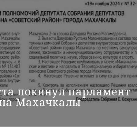
ста покинул парламент
она Махачкалы