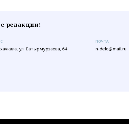
е редакции!
ЕС
ПОЧТА
ахачкала, ул. Батырмурзаева, 64
n-delo@mail.ru