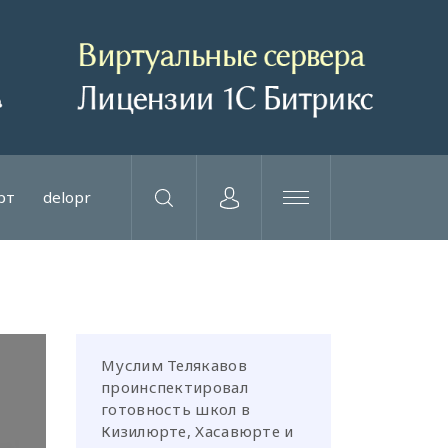
рт
delopr
Муслим Телякавов
проинспектировал
готовность школ в
Кизилюрте, Хасавюрте и