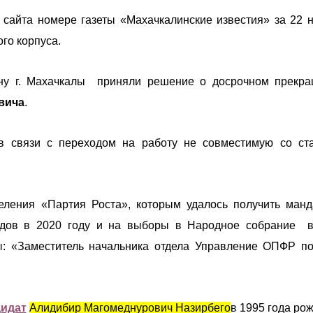
 сайта номере газеты «Махачкалинские известия» за 22 
го корпуса.
ону г. Махачкалы приняли решение о досрочном прекр
вича
.
в связи с переходом на работу не совместимую со ст
еления «Партия Роста», которым удалось получить манд
дов в 2020 году и на выборы в Народное собрание в
: «Заместитель начальника отдела Управление ОПФР п
дидат
Алидибир Магомеднурович Назирбего
в 1995 года ро