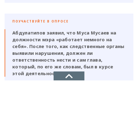
ПОУЧАСТВУЙТЕ В ОПРОСЕ
Абдулатипов заявил, что Муса Мусаев на
должности мэра «работает немного на
себя». После того, как следственные органы
выявили нарушения, должен ли
ответственность нести и сам глава,
который, по его же словам, был в курсе
этой деятельности?
Да, Мусаев не был самостоятельной
фигурой и выполнял поручения своих
НОВОЕ ДЕЛО
ставленников
новости, политика, экономика
Нет, Мусаев должен отвечать один, так
как на всех документах стоит его
подпись и он знал на что идет