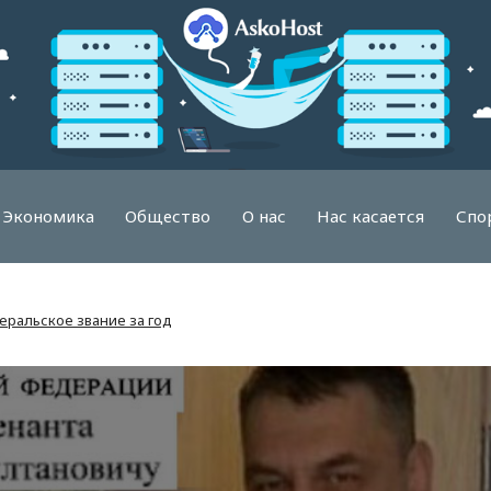
Экономика
Общество
О нас
Нас касается
Спо
еральское звание за год