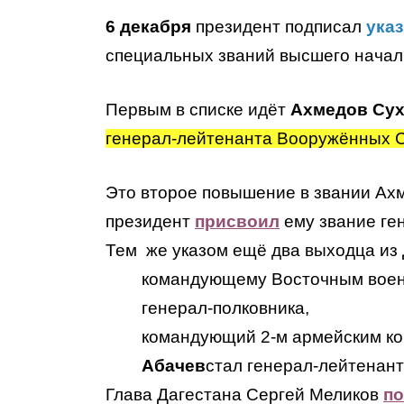
6 декабря
президент подписал
указ
специальных званий высшего начал
Первым в списке идёт
Ахмедов Сух
генерал-лейтенанта Вооружённых 
Это второе повышение в звании Ахме
президент
присвоил
ему звание ге
Тем же указом ещё два выходца из 
командующему Восточным вое
генерал-полковника,
командующий 2-м армейским к
Абачев
стал генерал-лейтенант
Глава Дагестана Сергей Меликов
по