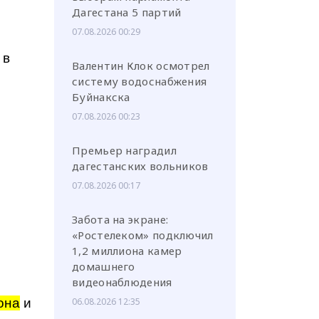
Дагестана 5 партий
07.08.2026 00:29
 в
Валентин Клок осмотрел
систему водоснабжения
Буйнакска
07.08.2026 00:23
Премьер наградил
дагестанских вольников
07.08.2026 00:17
Забота на экране:
«Ростелеком» подключил
1,2 миллиона камер
домашнего
видеонаблюдения
она
и
06.08.2026 12:35