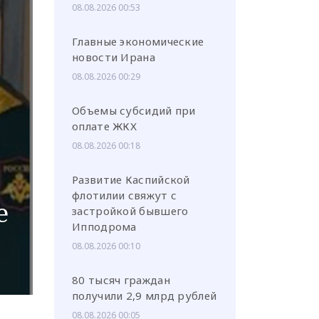
08.08.2026 00:53
Главные экономические
новости Ирана
08.08.2026 00:29
или через соц. сети
Объемы субсидий при
оплате ЖКХ
08.08.2026 00:18
Развитие Каспийской
флотилии свяжут с
е
застройкой бывшего
Ипподрома
08.08.2026 00:10
80 тысяч граждан
получили 2,9 млрд рублей
08.08.2026 00:05