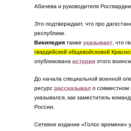
Абачева и руководителя Росгварди
Это подтверждает, что про дагеста
республике.
Википедия
также
указывает
, что 
гвардейской общевойсковой Красн
опубликована
история
этого воинс
До начала специальной военной опе
ресурс
рассказывал
о совместном 
указывался, как заместитель кома
России.
Сетевое издание «Голос времени» 