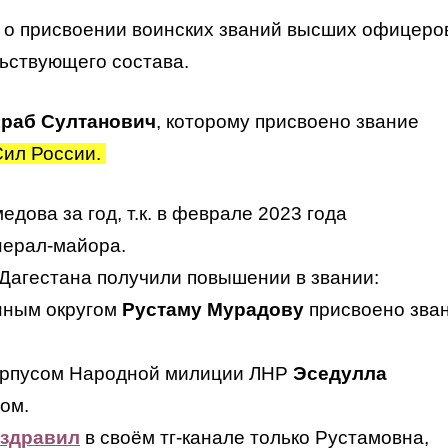
о присвоении воинских званий высших офицеро
ьствующего состава.
раб Султанович
, которому присвоено звание
Сил России.
дова за год, т.к. в феврале 2023 года
нерал-майора.
Дагестана получили повышении в звании:
нным округом
Рустаму Мурадову
присвоено зва
орпусом Народной милиции ЛНР
Эседулла
ом.
здравил
в своём тг-канале только Рустамовна,