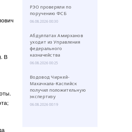
РЭО проверяли по
поручению ФСБ
лович
06.08.2026 00:30
Абдулпатах Амирханов
уходит из Управления
федерального
казначейства
. В
06.08.2026 00:25
Водовод Чиркей-
Махачкала-Каспийск
получил положительную
оты.
экспертизу
та;
06.08.2026 00:19
да