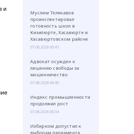
в и
Муслим Телякавов
проинспектировал
готовность школ в
Кизилюрте, Хасавюрте и
Хасавюртовском районе
07.08.2026 00:47
Адвокат осужден к
лишению свободы за
мошенничество
07.08.2026 00:40
ние
Индекс промышленности
продолжил рост
07.08.2026 00:34
Избирком допустил к
выборам парламента