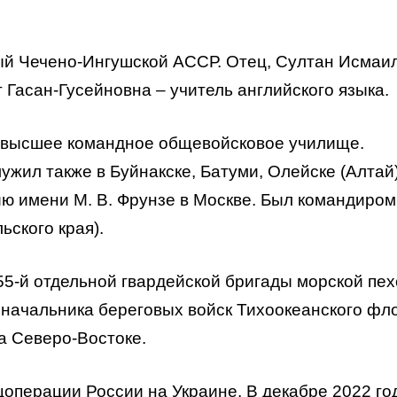
ный Чечено-Ингушской АССР. Отец, Султан Исмаи
т Гасан-Гусейновна – учитель английского языка.
е высшее командное общевойсковое училище.
жил также в Буйнакске, Батуми, Олейске (Алтай)
ю имени М. В. Фрунзе в Москве. Был командиром
льского края).
55-й отдельной гвардейской бригады морской пех
начальника береговых войск Тихоокеанского фло
а Северо-Востоке.
цоперации России на Украине. В декабре 2022 го