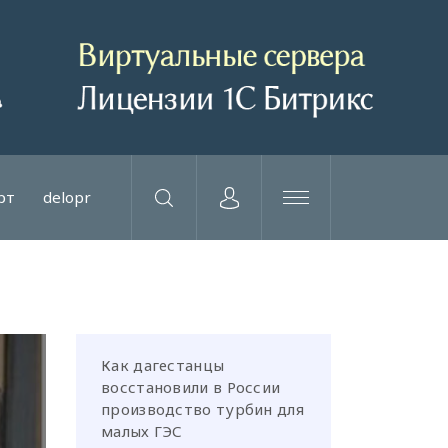
рт
delopr
Как дагестанцы
восстановили в России
производство турбин для
малых ГЭС