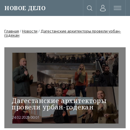
НОВОЕ ДЕЛО
Главная
/
Новости
/
Дагестанские архитекторы провели урбан-
годекан
Дагестанские архитекторы
провели урбан-годекан
или через соц. сети
24.02.2025 00:01