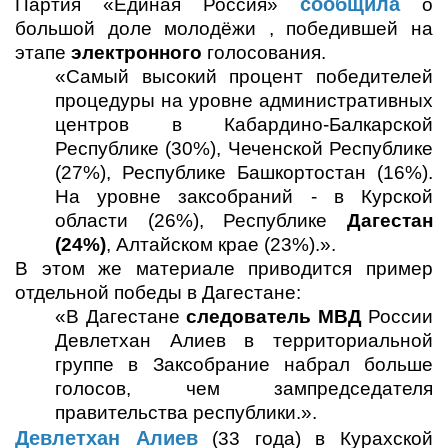
сообщила
Партия «Единая Россия»
о
большой доле молодёжи , победившей на
этапе
электронного
голосования.
«Самый высокий процент победителей
процедуры на уровне административных
центров в Кабардино-Балкарской
Республике (30%), Чеченской Республике
(27%), Республике Башкортостан (16%).
На уровне заксобраний - в Курской
области (26%), Республике
Дагестан
(24%)
, Алтайском крае (23%).».
В этом же материале приводится пример
отдельной победы в Дагестане:
«В Дагестане
следователь МВД
России
Девлетхан Алиев в территориальной
группе в Заксобрание набрал больше
голосов, чем зампредседателя
правительства республики.».
Девлетхан Алиев
(33 года) в Курахской