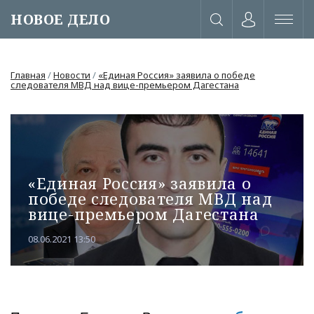
НОВОЕ ДЕЛО
Главная
/
Новости
/
«Единая Россия» заявила о победе
следователя МВД над вице-премьером Дагестана
«Единая Россия» заявила о
победе следователя МВД над
вице-премьером Дагестана
08.06.2021 13:50
или через соц. сети