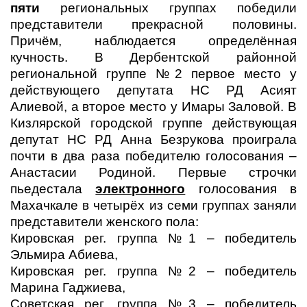
пяти
региональных группах победили
представители прекрасной половины.
Причём, наблюдается определённая
кучность. В Дербентской районной
региональной группе №2 первое место у
действующего депутата НС РД Асият
Алиевой, а второе место у Имары Заловой. В
Кизлярской городской группе действующая
депутат НС РД Анна Безрукова проиграла
почти в два раза победителю голосования –
Анастасии Родиной. Первые строчки
пьедестала
электронного
голосования в
Махачкале в четырёх из семи группах заняли
представители женского пола:
Кировская рег. группа №1 – победитель
Эльмира Абиева,
Кировская рег. группа №2 – победитель
Марина Гаджиева,
Советская рег. группа №3 – победитель