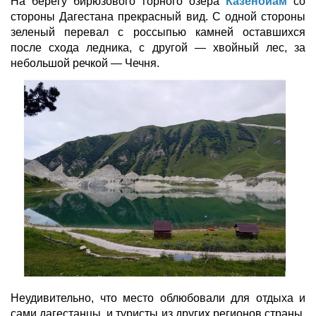
На берегу бирюзового горного озера
Казенойам
со
стороны Дагестана прекрасный вид. С одной стороны
зеленый перевал с россыпью камней оставшихся
после схода ледника, с другой — хвойный лес, за
небольшой речкой — Чечня.
Неудивительно, что место облюбовали для отдыха и
сами дагестанцы, и туристы из других регионов страны,