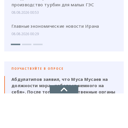
производство турбин для малых ГЭС
08.08.2026 00:53
Главные экономические новости Ирана
08.08.2026 00:29
ПОУЧАСТВУЙТЕ В ОПРОСЕ
Абдулатипов заявил, что Муса Мусаев на
должности мэра «работает немного на
себя». После того, как следственные органы
выявили нарушения, должен ли
ответственность нести и сам глава,
НОВОЕ ДЕЛО
который, по его же словам, был в курсе
этой деятельности?
новости, политика, экономика