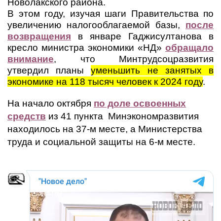
Новолакского района.
В этом году, изучая шаги Правительства по
увеличению налогооблагаемой базы,
после
возвращения
в январе Гаджисултанова в
кресло министра экономики «НД»
обращало
внимание
, что Минтрудсоцразвития
утвердил планы
уменьшить не занятых в
экономике на 118 тысяч человек к 2024 году
.
На начало октября
по доле освоенных
средств
из 41 пункта Минэкономразвития
находилось на 37-м месте, а Министерства
труда и социальной защиты на 6-м месте.