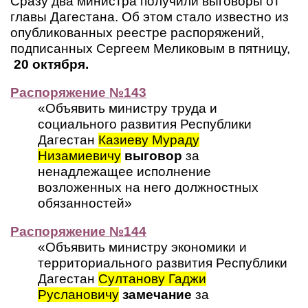
Сразу два министра получили выговоры от
главы Дагестана. Об этом стало известно из
опубликованных реестре распоряжений,
подписанных Сергеем Меликовым в пятницу,
20 октября.
Распоряжение №143
«Объявить министру труда и
социального развития Республики
Дагестан
Казиеву Мураду
Низамиевичу
выговор
за
ненадлежащее исполнение
возложенных на него должностных
обязанностей»
Распоряжение №144
«Объявить министру экономики и
территориального развития Республики
Дагестан
Султанову Гаджи
Руслановичу
замечание
за