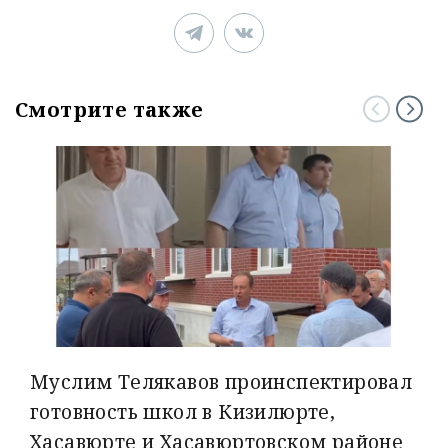
Смотрите также
Муслим Телякавов проинспектировал
готовность школ в Кизилюрте,
Хасавюрте и Хасавюртовском районе