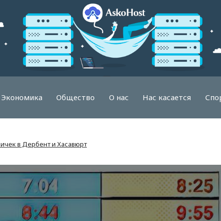
Экономика
Общество
О нас
Нас касается
Спо
ичек в Дербент и Хасавюрт