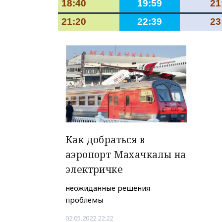
18:40
19:59
21
21:20
22:39
23
Как добраться в
аэропорт Махачкалы на
электричке
неожиданные решения
проблемы
02.05.2022 22:22