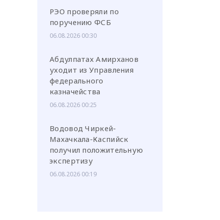
РЭО проверяли по
поручению ФСБ
06.08.2026 00:30
Абдулпатах Амирханов
уходит из Управления
федерального
казначейства
06.08.2026 00:25
Водовод Чиркей-
Махачкала-Каспийск
получил положительную
экспертизу
06.08.2026 00:19