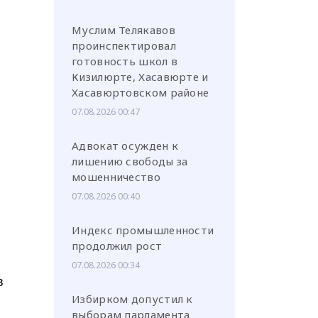
Муслим Телякавов
проинспектировал
готовность школ в
Кизилюрте, Хасавюрте и
Хасавюртовском районе
07.08.2026 00:47
Адвокат осужден к
лишению свободы за
мошенничество
07.08.2026 00:40
Индекс промышленности
продолжил рост
07.08.2026 00:34
в
Избирком допустил к
выборам парламента