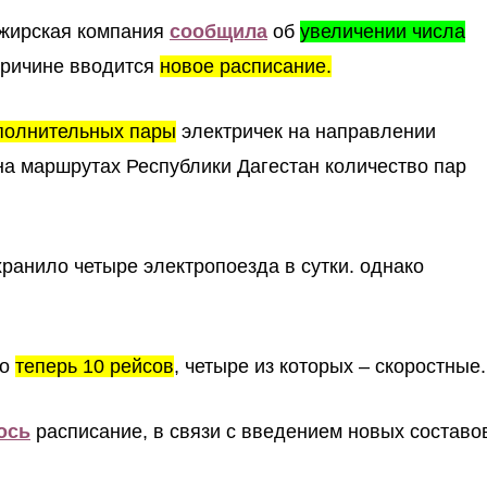
ажирская компания
сообщила
об
увеличении числа
причине вводится
новое расписание.
полнительных пары
электричек на направлении
на маршрутах Республики Дагестан количество пар
анило четыре электропоезда в сутки. однако
но
теперь 10 рейсов
, четыре из которых – скоростные.
ось
расписание, в связи с введением новых составо