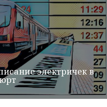
писание электричек в
вюрт