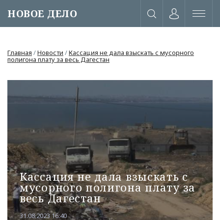
НОВОЕ ДЕЛО
Главная
/
Новости
/
Кассация не дала взыскать с мусорного
полигона плату за весь Дагестан
Кассация не дала взыскать с
мусорного полигона плату за
или через соц. сети
весь Дагестан
31.08.2023 16:40