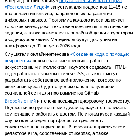
В период летних каникул
образовательная платформа
«Ростелеком Лицей»
запустила для подростков 11
–
15 лет
два онлайн-интенсива, направленных на развитие
цифровых навыков. Программа каждого курса включает
короткие видеоуроки, текстовые конспекты, практические
задания, а также возможность онлайн-общения с куратором
и «однокурсниками». Материалы будут доступны на
платформе до 31 августа 2026 года.
Слушатели онлайн-интенсива
«Создание кода с помощью
нейросетей»
освоят базовые принципы работы с
искусственным интеллектом, научатся создавать HTML-
код и работать с языком стилей CSS, а также смогут
разработать собственное веб-приложение, которое по
окончании курса будет опубликовано в популярной
социальной сети для программистов GitHub.
Второй летний
интенсив посвящен цифровому творчеству.
Подростки погрузятся в мир дизайна, научатся понимать
композицию и работать с цветом. По итогам курса каждый
слушатель соберет портфолио из трех работ:
самостоятельно нарисованный персонаж в графическом
редакторе Krita, собственный стикерпак, а также