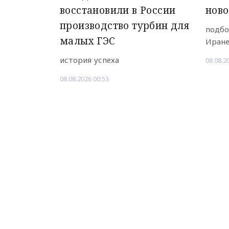
восстановили в России
ново
производство турбин для
подбо
малых ГЭС
Иран
история успеха
08.08.2
08.08.2026 00:53