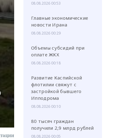
08.08.2026 00:53
Главные экономические
новости Ирана
08.08.2026 00:29
или через соц. сети
Объемы субсидий при
оплате ЖКХ
08.08.2026 00:18
Развитие Каспийской
флотилии свяжут с
ю
застройкой бывшего
Ипподрома
08.08.2026 00:10
80 тысяч граждан
получили 2,9 млрд рублей
нтации
08.08.2026 00:05