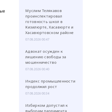
Муслим Телякавов
ные
проинспектировал
готовность школ в
Кизилюрте, Хасавюрте и
Хасавюртовском районе
07.08.2026 00:47
Адвокат осужден к
лишению свободы за
мошенничество
07.08.2026 00:40
Индекс промышленности
продолжил рост
07.08.2026 00:34
Избирком допустил к
выборам парламента