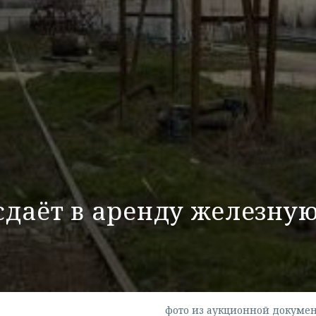
даёт в аренду железну
фото из аукционной докуме