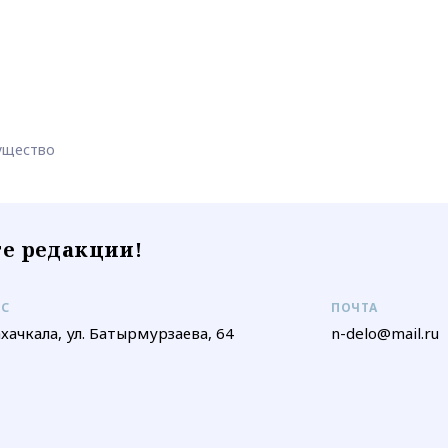
ущество
е редакции!
ЕС
ПОЧТА
ахачкала, ул. Батырмурзаева, 64
n-delo@mail.ru