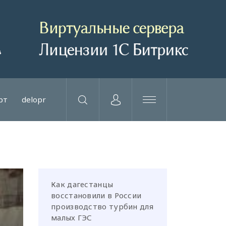
рт
delopr
Как дагестанцы
восстановили в России
производство турбин для
малых ГЭС