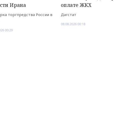
сти Ирана
оплате ЖКХ
рка торгпредства России в
Дагстат
е
08.08.2026 00:18
026 00:29