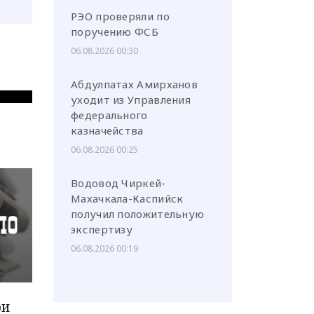
РЭО проверяли по
поручению ФСБ
06.08.2026 00:30
Абдулпатах Амирханов
уходит из Управления
федерального
казначейства
06.08.2026 00:25
Водовод Чиркей-
Махачкала-Каспийск
получил положительную
экспертизу
06.08.2026 00:19
ри