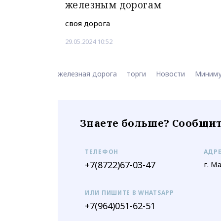
железным дорогам
своя дорога
29.05.2024 10:52
железная дорога
торги
Новости
Миним
Знаете больше? Сообщит
ТЕЛЕФОН
АДР
+7(8722)67-03-47
г. М
ИЛИ ПИШИТЕ В WHATSAPP
+7(964)051-62-51