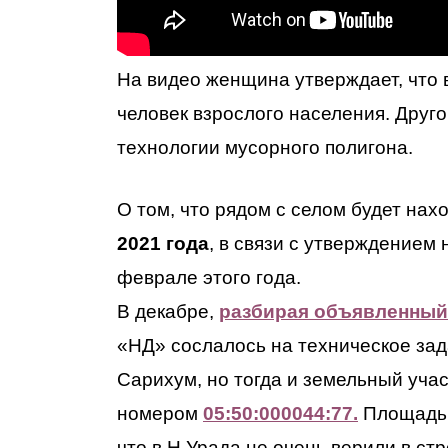
На видео женщина утверждает, что 
человек взрослого населения. Друг
технологии мусорного полигона.
О том, что рядом с селом будет на
2021 года
, в связи с утверждением
феврале этого года.
В декабре,
разбирая объявленный
«НД» сослалось на техническое за
Сарихум, но тогда и земельный учас
номером
05:50:000044:77.
Площадь 3
что в Н.Урада не очень верили в ст