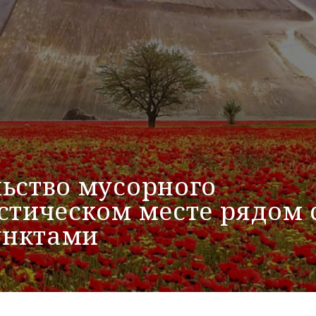
льство мусорного
стическом месте рядом 
унктами