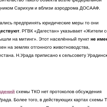
дником Сарихум и вблизи аэродрома ДОСААФ.
тались предпринять юридические меры то они
ществуют
. РГВК «Дагестан» указывает «Жители 
ышли на митинг». Этот населённый пункт
не име
ен на землях отгонного животноводства,
тана. Н.Урада приписано к сельсовету Урадинск
ждений
схемы ТКО нет протоколов обсуждения
 Урада. Более того, в действующих картах схемы