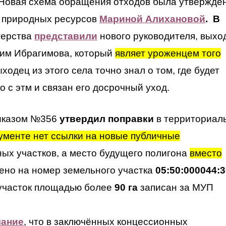
 Новая схема обращения отходов была утвержде
 природных ресурсов
Мариной Алихановой
. В
терства
представили
нового руководителя, выхо
гим Ибрагимова, который
являет уроженцем того
одец из этого села точно знал о том, где будет
 с этм и связан его досрочный уход.
иказом №356
утвердил поправки
в территориал
ументе нет ссылки на новые публичные
х участков, а место будущего полигона
вместо
но на номер земельного участка
05:50:000044:3
участок площадью более
90 га
записан за МУП
.
мание
, что в заключённых концессионных