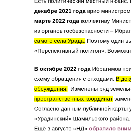
Есть политический местный нюанс.
декабре 2021 года
врио министром
марте 2022 года
коллективу Минис
из органов госбезопасности – Ибра
самого села Урада.
Поэтому один вых
«Перспективный полигон». Возможно
В октябре 2022 года
Ибрагимов пр
схему обращения с отходами.
В док
обсуждения.
Изменены ряд земельны
пространственных координат
замене
Согласно данным публичной карты 
«Урадинский» Шамильского района
Ещё в августе «НД»
обратило вни