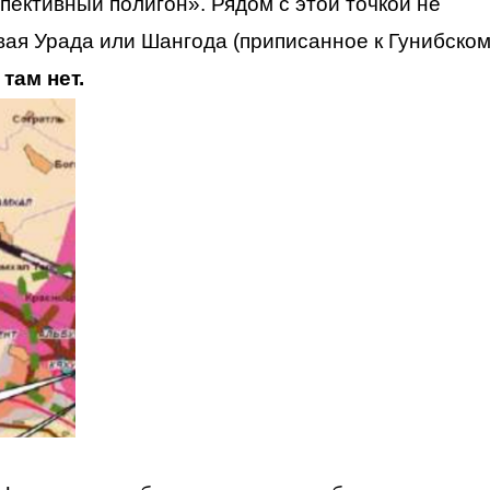
спективный полигон». Рядом с этой точкой не
ая Урада или Шангода (приписанное к Гунибско
там нет.