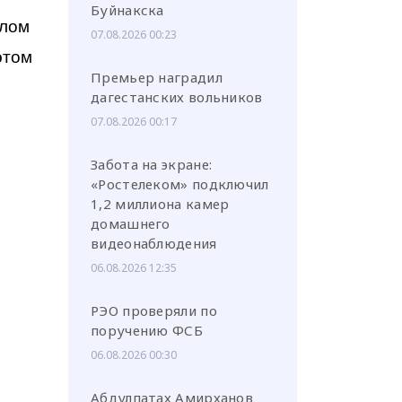
Буйнакска
алом
07.08.2026 00:23
этом
Премьер наградил
дагестанских вольников
07.08.2026 00:17
Забота на экране:
«Ростелеком» подключил
1,2 миллиона камер
домашнего
видеонаблюдения
06.08.2026 12:35
РЭО проверяли по
поручению ФСБ
06.08.2026 00:30
Абдулпатах Амирханов