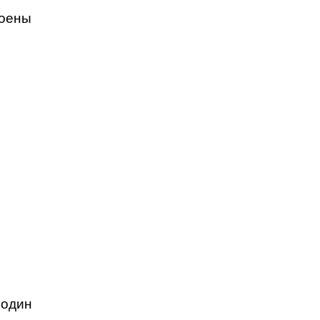
роены
 один