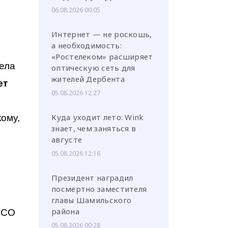
06.08.2026 00:05
Интернет — не роскошь,
а необходимость:
«Ростелеком» расширяет
села
оптическую сеть для
жителей Дербента
ет
05.08.2026 12:27
Куда уходит лето: Wink
ому,
знает, чем заняться в
августе
05.08.2026 12:16
Президент наградил
посмертно заместителя
главы Шамильского
района
 ТСО
05.08.2026 00:28