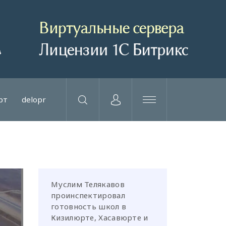
рт
delopr
Муслим Телякавов
проинспектировал
готовность школ в
Кизилюрте, Хасавюрте и