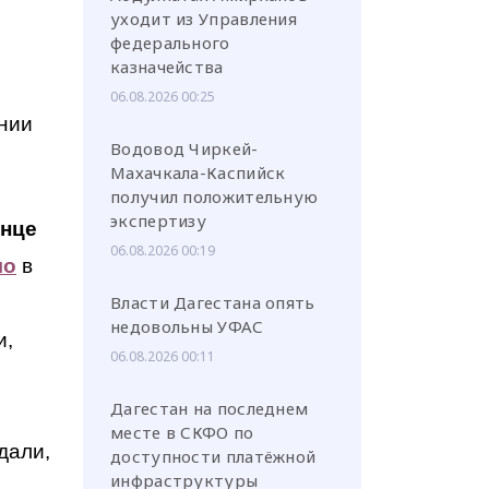
уходит из Управления
федерального
казначейства
06.08.2026 00:25
ении
Водовод Чиркей-
Махачкала-Каспийск
получил положительную
экспертизу
онце
06.08.2026 00:19
ло
в
Власти Дагестана опять
недовольны УФАС
и,
06.08.2026 00:11
Дагестан на последнем
месте в СКФО по
дали,
доступности платёжной
инфраструктуры