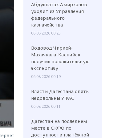
Абдулпатах Амирханов
уходит из Управления
федерального
казначейства
06.08.2026 00:25
или через соц. сети
Водовод Чиркей-
Махачкала-Каспийск
получил положительную
экспертизу
06.08.2026 00:19
Власти Дагестана опять
недовольны УФАС
06.08.2026 00:11
Дагестан на последнем
месте в СКФО по
доступности платёжной
тернет