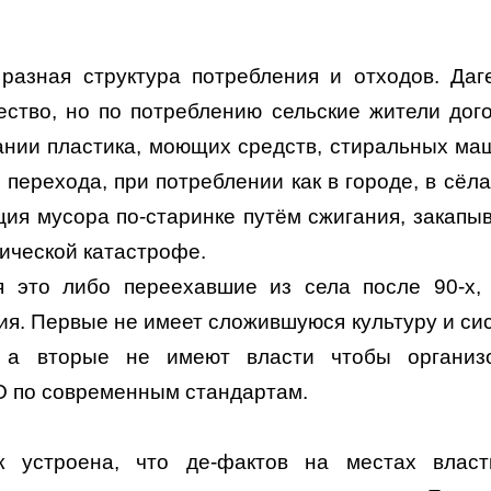
разная структура потребления и отходов. Даг
ество, но по потреблению сельские жители дог
ании пластика, моющих средств, стиральных ма
о перехода, при потреблении как в городе, в сёла
ция мусора по-старинке путём сжигания, закапы
огической катастрофе.
я это либо переехавшие из села после 90-х,
ия. Первые не имеет сложившуюся культуру и си
, а вторые не имеют власти чтобы организ
КО по современным стандартам.
к устроена, что де-фактов на местах влас