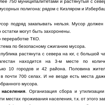
олее 750 муниципалитетами и растянутый с севе
мусорных полигона: рядом с Кизляром и Изберба
усор подряд закапывать нельзя. Мусор должен
о остатки могут быть захоронены.
по переработке ТКО.
стема по безопасному сжиганию мусора.
спублика растянута с севера на юг, с большой ч
агестан находится на 3-м месте по колич
лько 10 городов и 42 района. Половина жите
в почти 700 селах. И не везде есть места даж
обранного мусора.
 населения
. Организация сбора и утилизаци
и местах проживания населения, т.к. от этого за