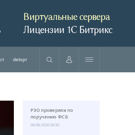
рт
delopr
РЭО проверяли по
поручению ФСБ
06.08.2026 00:30