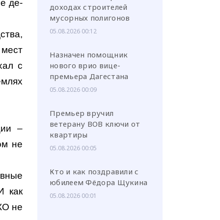
е де-
доходах строителей
мусорных полигонов
05.08.2026 00:12
ства,
мест
Назначен помощник
хал с
нового врио вице-
премьера Дагестана
млях
05.08.2026 00:09
Премьер вручил
ветерану ВОВ ключи от
ции –
квартиры
ом не
05.08.2026 00:05
Кто и как поздравили с
вные
юбилеем Фёдора Щукина
И как
05.08.2026 00:01
КО не