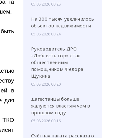
ра на
05.08.2026 00:28
шем.
На 300 тысяч увеличилось
объектов недвижимости
 быть
05.08.2026 00:24
Руководитель ДРО
«Доблесть гор» стал
общественным
помощником Федора
астью
Щукина
еству
05.08.2026 00:20
лей в
Дагестанцы больше
е для
жалуются властям чем в
прошлом году
и ТКО
05.08.2026 00:16
висит
Счётная палата рассказа о