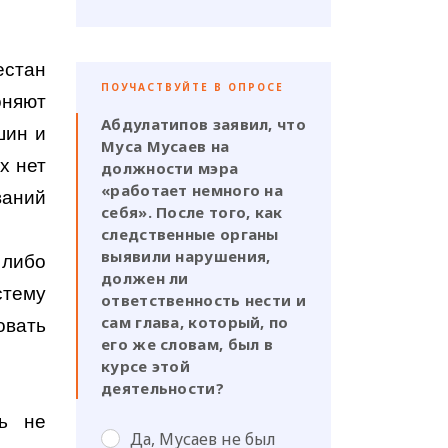
естан
ПОУЧАСТВУЙТЕ В ОПРОСЕ
оняют
Абдулатипов заявил, что
шин и
Муса Мусаев на
х нет
должности мэра
«работает немного на
ваний
себя». После того, как
следственные органы
выявили нарушения,
 либо
должен ли
стему
ответственность нести и
сам глава, который, по
овать
его же словам, был в
курсе этой
деятельности?
ть не
Да, Мусаев не был