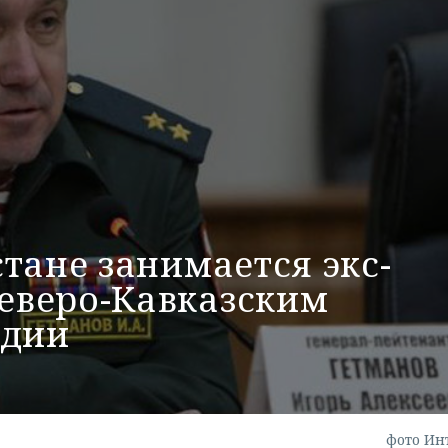
тане занимается экс-
еверо-Кавказским
рдии
фото Ин