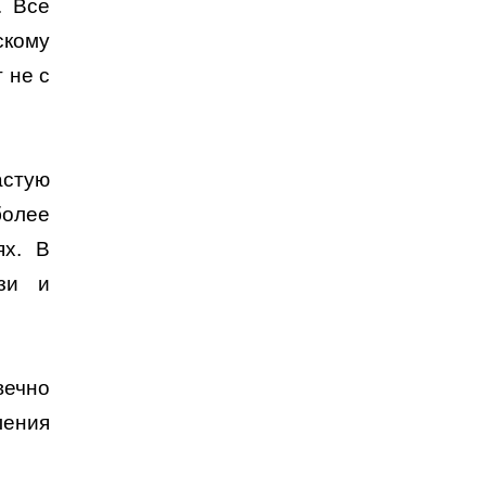
. Все
скому
 не с
астую
более
ях. В
зи и
вечно
ления