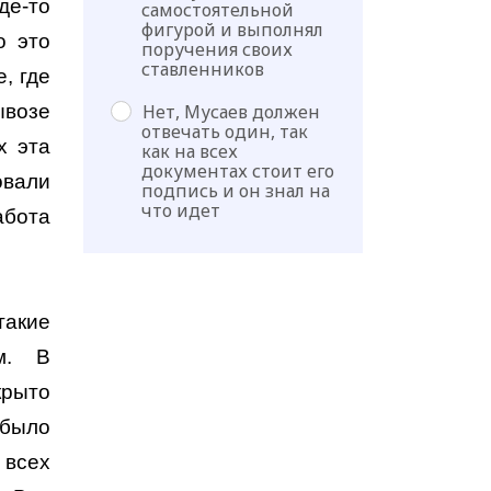
де-то
самостоятельной
фигурой и выполнял
о это
поручения своих
ставленников
, где
ывозе
Нет, Мусаев должен
отвечать один, так
х эта
как на всех
документах стоит его
овали
подпись и он знал на
что идет
абота
такие
ам. В
крыто
 было
 всех