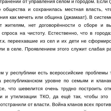
ранении от управления селом и городом. Если г
о общества и сохранилась местная власть, чт
ия как мечеть или община (джамаат). В системе
т жителям, нет договорённости о сборе и в
 спроса на чистоту. Естественно, что в города
т.к. переехавшие из сел и их дети не сформир
ыли в селе. Проявлением этого служит слабая р
м у республики есть всероссийские проблемы 
на республиканском уровне по семьям и клан
се, что шевелится очень трудно построить от
ки и утилизации ТКО, да ещё так, чтобы это
отстранили от власти. Война кланов всех против