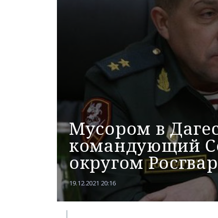
Мусором в Дагес
командующий С
округом Росгва
19.12.2021 20:16