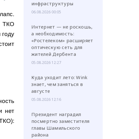
инфраструктуры
06.08.2026 00:05
лапс.
к ТКО
Интернет — не роскошь,
а необходимость:
 году
«Ростелеком» расширяет
стоит
оптическую сеть для
жителей Дербента
05.08.2026 12:27
Куда уходит лето: Wink
знает, чем заняться в
августе
05.08.2026 12:16
ность
и нет
Президент наградил
ТКО):
посмертно заместителя
главы Шамильского
района