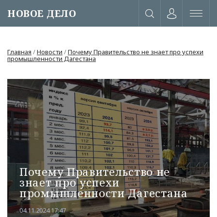
НОВОЕ ДЕЛО
Главная
/
Новости
/
Почему Правительство не знает про успехи
промышленности Дагестана
Почему Правительство не
знает про успехи
или через соц. сети
промышленности Дагестана
04.11.2024 17:47