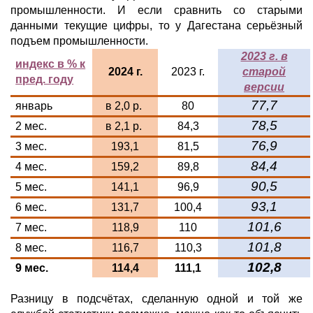
промышленности. И если сравнить со старыми
данными текущие цифры, то у Дагестана серьёзный
подъем промышленности.
2023 г. в
индекс в % к
2024 г.
2023 г.
старой
пред. году
версии
77,7
январь
в 2,0 р.
80
78,5
2 мес.
в 2,1 р.
84,3
76,9
3 мес.
193,1
81,5
84,4
4 мес.
159,2
89,8
90,5
5 мес.
141,1
96,9
93,1
6 мес.
131,7
100,4
101,6
7 мес.
118,9
110
101,8
8 мес.
116,7
110,3
102,8
9 мес.
114,4
111,1
Разницу в подсчётах, сделанную одной и той же