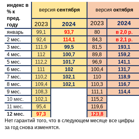
индекс в
версия
сентября
версия
октября
% к
пред.
2023
2024
2023
2024
году
январь
99,1
93,7
80
в 2,0 р.
2 мес.
92,4
114,1
84,3
в 2,1 р.
3 мес.
111,9
99,5
81,5
193,1
4 мес.
112
100,7
89,8
159,2
5 мес.
112,2
101,7
96,9
141,1
6 мес.
111
102
100,4
131,7
7 мес.
110,2
102,1
110
118,9
8 мес.
109,4
102,1
110,3
116,7
9 мес.
108,3
111,1
114,4
10 мес.
102,1
115,2
11 мес.
95,4
119,6
12 мес.
97,3
123,8
Нет гарантий того, что в следующем месяце все цифры
за год снова изменятся.