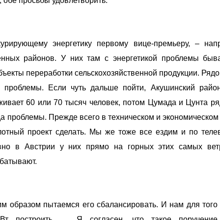
, обе просьбы удовлетворить.
урирующему энергетику первому вице-премьеру, – нап
ённых районов. У них там с энергетикой проблемы быв
бъекты переработки сельскохозяйственной продукции. Рядо
е проблемы. Если чуть дальше пойти, Акушинский райо
ивает 60 или 70 тысяч человек, потом Цумада и Цунта ря
гда проблемы. Прежде всего в техническом и экономическом
лотный проект сделать. Мы же тоже все ездим и по теле
авно в Австрии у них прямо на горных этих самых ве
абатывают.
им образом пытаемся его сбалансировать. И нам для того
Вт построить. … Я согласен, что такое поручение