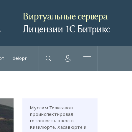
рт
delopr
Муслим Телякавов
проинспектировал
готовность школ в
Кизилюрте, Хасавюрте и