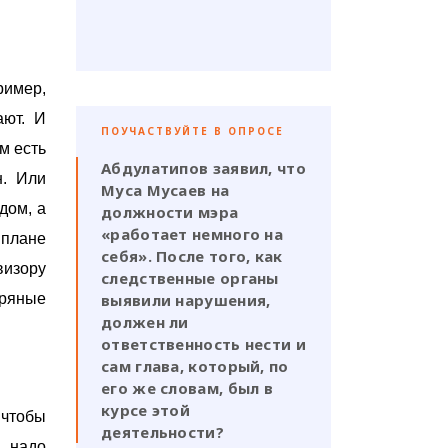
ример,
ают. И
ПОУЧАСТВУЙТЕ В ОПРОСЕ
м есть
Абдулатипов заявил, что
н. Или
Муса Мусаев на
дом, а
должности мэра
«работает немного на
 плане
себя». После того, как
визору
следственные органы
тряные
выявили нарушения,
должен ли
ответственность нести и
сам глава, который, по
его же словам, был в
курсе этой
 чтобы
деятельности?
 надо