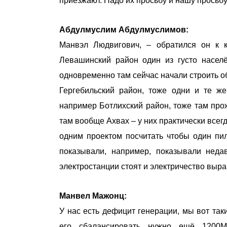
приезжают. Надо их просьбу и нашу просьбу
Абдулмуслим Абдулмуслимов:
Манвэл Людвигович, – обратился он к к
Левашинский район один из густо насел
одновременно там сейчас начали строить о
Гергебильский район, тоже одни и те ж
например Ботлихский район, тоже там прож
там вообще Ахвах – у них практически все
одним проектом посчитать чтобы один пи
показывали, например, показывали нед
электростанции стоят и электричество выр
Манвел Мажонц:
У нас есть дефицит генерации, мы вот так
его сбалансировать нужно ещё 1200М