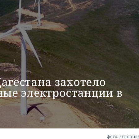
агестана захотело
ные электростанции в
фото: armmus