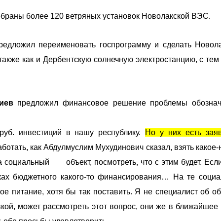
собраны более 120 ветряных установок Новолакской ВЭС.
едложил переименовать госпрограмму и сделать Новол
акже как и Дербентскую солнечную электростанцию, с тем
иев
предложил финансовое решение проблемы обознач
уб. инвестиций в нашу республику.
Но у них есть зая
ботать, как Абдулмуслим Мухудинович сказал, взять какое-
на социальный объект, посмотреть, что с этим будет. Есл
ках бюджетного какого-то финансирования… На те соци
е питание, хотя бы так поставить. Я не специалист об о
кой, может рассмотреть этот вопрос, они же в ближайшее