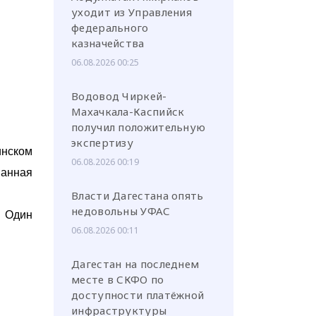
уходит из Управления
федерального
казначейства
06.08.2026 00:25
Водовод Чиркей-
Махачкала-Каспийск
получил положительную
экспертизу
инском
06.08.2026 00:19
ванная
Власти Дагестана опять
недовольны УФАС
. Один
06.08.2026 00:11
Дагестан на последнем
месте в СКФО по
доступности платёжной
инфраструктуры