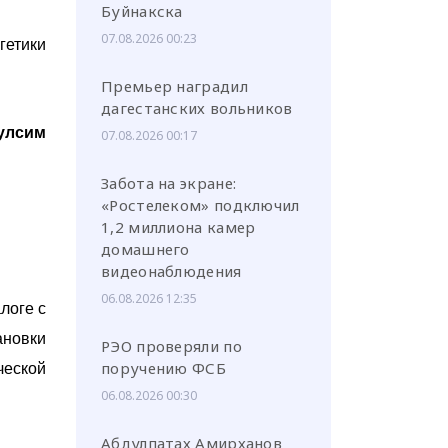
Буйнакска
07.08.2026 00:23
гетики
Премьер наградил
дагестанских вольников
улсим
07.08.2026 00:17
Забота на экране:
«Ростелеком» подключил
1,2 миллиона камер
домашнего
видеонаблюдения
06.08.2026 12:35
логе с
ановки
РЭО проверяли по
поручению ФСБ
еской
06.08.2026 00:30
Абдулпатах Амирханов