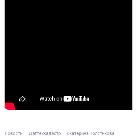
Новости
Дагтехкадастр
Екатерина Толстикова