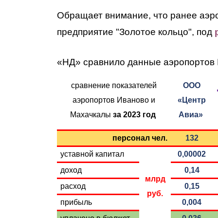
Обращает внимание, что ранее аэр
предприятие "Золотое кольцо", под
«НД» сравнило данные аэропортов 
сравнение показателей
ООО
аэропортов Иваново и
«Центр
Махачкалы
за 2023 год
Авиа»
персонал чел.
132
уставной капитал
0,00002
доход
0,14
млрд
расход
0,15
руб.
прибыль
0,004