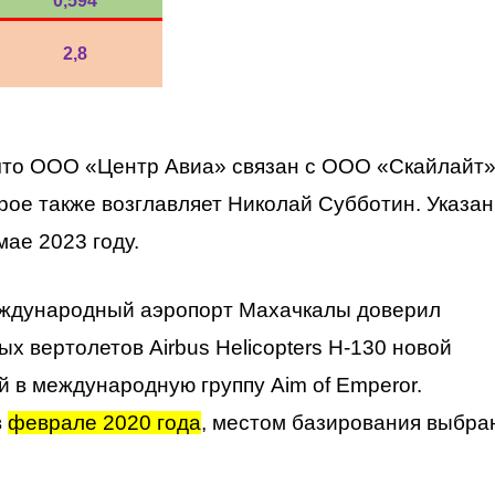
0,594
2,8
 что ООО «Центр Авиа» связан с ООО «Скайлайт
ое также возглавляет Николай Субботин. Указа
мае 2023 году.
дународный аэропорт Махачкалы доверил
х вертолетов Airbus Helicopters H-130 новой
й в международную группу Aim of Emperor.
в
феврале 2020 года
, местом базирования выбра