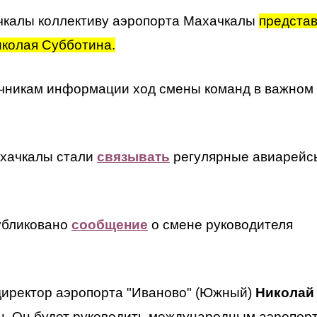
чкалы коллективу аэропорта Махачкалы
предста
иколая Субботина.
чникам информации ход смены команд в важном
ахачкалы стали
связывать
регулярные авиарейс
убликовано
сообщение
о смене руководителя
директор аэропорта "Иваново" (Южный)
Николай
н. Он будет руководить международным аэропор