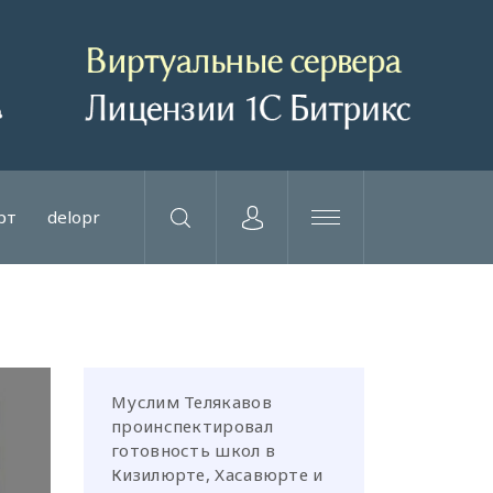
рт
delopr
Муслим Телякавов
проинспектировал
готовность школ в
Кизилюрте, Хасавюрте и