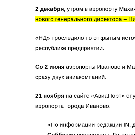
2 декабря,
утром в аэропорту Маха
нового генерального директора – Н
«НД» проследило по открытым исто
республике предприятии.
Со 2 июня
аэропорты Иваново и М
сразу двух авиакомпаний.
21 ноября
на сайте «АвиаПорт» оп
аэропорта города Иваново.
«По информации редакции IN, 
Субботин
переведен в Дагеста