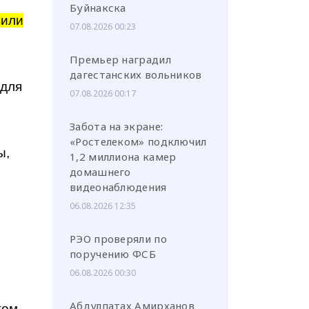
Буйнакска
вили
07.08.2026 00:23
Премьер наградил
дагестанских вольников
 для
07.08.2026 00:17
Забота на экране:
«Ростелеком» подключил
ы,
1,2 миллиона камер
домашнего
видеонаблюдения
06.08.2026 12:35
РЭО проверяли по
поручению ФСБ
06.08.2026 00:30
Абдулпатах Амирханов
том