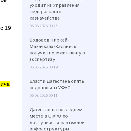
уходит из Управления
федерального
казначейства
06.08.2026 00:25
с 19
Водовод Чиркей-
Махачкала-Каспийск
получил положительную
экспертизу
06.08.2026 00:19
Власти Дагестана опять
вича
недовольны УФАС
06.08.2026 00:11
Дагестан на последнем
месте в СКФО по
доступности платёжной
инфраструктуры