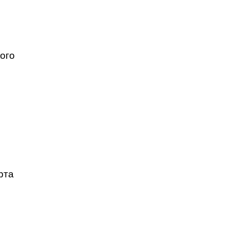
ого
рта