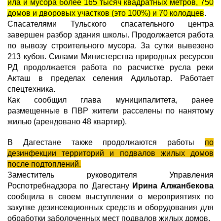
ила и мусора более 165 тысяч квадратных метров, 750
домов и дворовых участков (это 100%) и 70 колодцев
.
Спасателями Тульского спасательного центра
завершен разбор здания школы. Продолжается работа
по вывозу строительного мусора. За сутки вывезено
213 кубов. Силами Министерства природных ресурсов
РД продолжается работа по расчистке русла реки
Акташ в пределах селения Адильотар. Работает
спецтехника.
Как сообщил глава муниципалитета, ранее
размещенные в ПВР жители расселены по нанятому
жилью (арендовано 48 квартир).
В Дагестане также продолжаются работы
по
дезинфекции территорий и подвалов жилых домов
после подтоплений.
Заместитель руководителя Управления
Роспотребнадзора по Дагестану
Ирина Алжанбекова
сообщила в своем выступлении о мероприятиях по
закупке дезинсекционных средств и оборудования для
обработки заболоченных мест подвалов жилых домов.