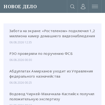
НОВОЕ ДЕЛО
Забота на экране: «Ростелеком» подключил 1,2
миллиона камер домашнего видеонаблюдения
06.08.2026 12:35
РЭО проверяли по поручению ФСБ
06.08.2026 00:30
Абдулпатах Амирханов уходит из Управления
федерального казначейства
06.08.2026 00:25
или через соц. сети
Водовод Чиркей-Махачкала-Каспийск получил
положительную экспертизу