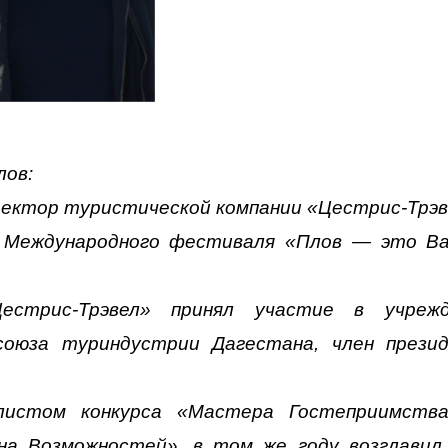
лов:
ректор туристической компании «Цестрис-Трэв
ь Международного фестиваля «Плов — это В
стрис-Трэвел» принял участие в учрежд
союза туриндустрии Дагестана, член прези
истом конкурса «Мастера Гостеприимств
а Возможностей», в том же году возглави