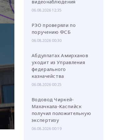
видеонаблюдения
06.08.2026 12:35
РЭО проверяли по
поручению ФСБ
или через соц. сети
06.08.2026 00:30
Абдулпатах Амирханов
уходит из Управления
федерального
казначейства
06.08.2026 00:25
Водовод Чиркей-
Махачкала-Каспийск
получил положительную
экспертизу
06.08.2026 00:19