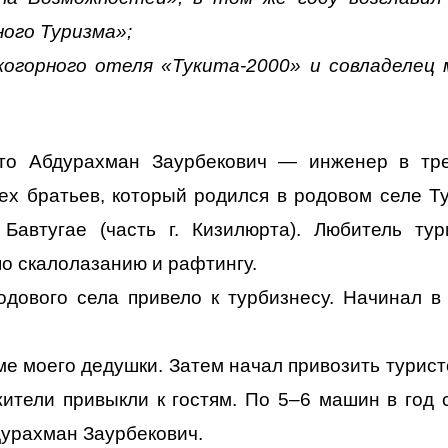
ого Туризма»;
когорного отеля «Тукита-2000» и совладелец 
что Абдурахман Заурбекович — инженер в тр
ех братьев, который родился в родовом селе Ту
Бавтугае (часть г. Кизилюрта). Любитель тур
по скалолазанию и рафтингу.
дового села привело к турбизнесу. Начинал в
е моего дедушки. Затем начал привозить турист
ители привыкли к гостям. По 5–6 машин в год 
дурахман Заурбекович.