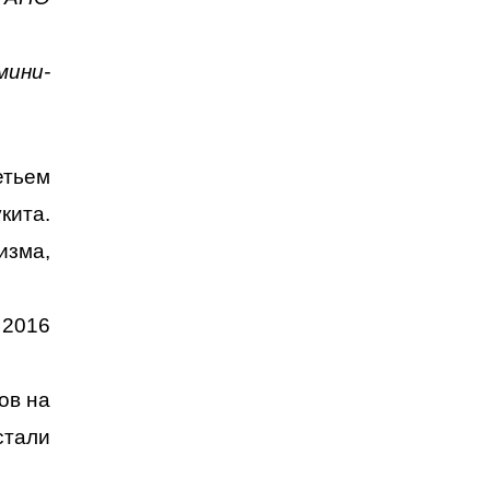
мини-
етьем
кита.
изма,
 2016
ов на
стали