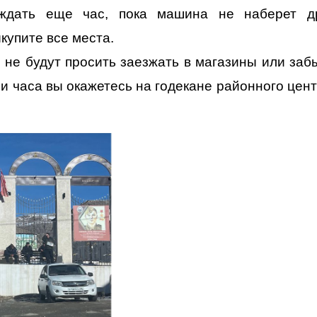
 ждать еще час, пока машина не наберет д
ыкупите все места.
 не будут просить заезжать в магазины или заб
ри часа вы окажетесь на годекане районного цен