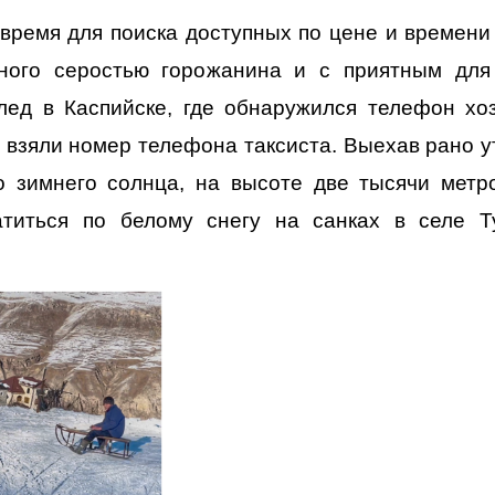
ремя для поиска доступных по цене и времени
ного серостью горожанина и с приятным для
лед в Каспийске, где обнаружился телефон хо
ы взяли номер телефона таксиста. Выехав рано у
о зимнего солнца, на высоте две тысячи метр
атиться по белому снегу на санках в селе Т