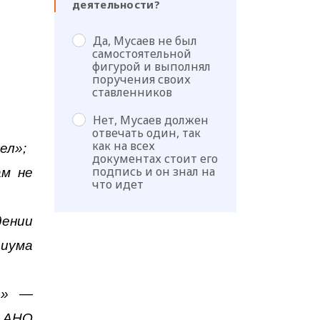
деятельности?
Да, Мусаев не был
самостоятельной
фигурой и выполнял
поручения своих
ставленников
Нет, Мусаев должен
отвечать один, так
как на всех
ел»;
документах стоит его
подпись и он знал на
ам не
что идет
ении
диума
а» —
л АНО