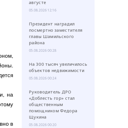
августе
05.08.2026 12:16
Президент наградил
посмертно заместителя
главы Шамильского
района
05.08.2026 00:28
оном,
На 300 тысяч увеличилось
йоны.
объектов недвижимости
дется
05.08.2026 00:24
Руководитель ДРО
и, на
«Доблесть гор» стал
этому
общественным
помощником Федора
Щукина
овно в
05.08.2026 00:20