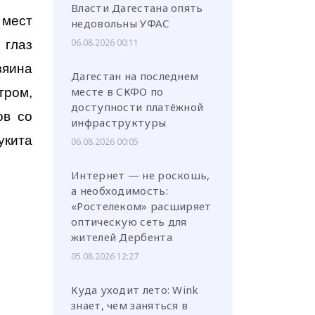
Власти Дагестана опять
 мест
недовольны УФАС
06.08.2026 00:11
 глаз
зяина
Дагестан на последнем
месте в СКФО по
тром,
доступности платёжной
ов со
инфраструктуры
укита
06.08.2026 00:05
Интернет — не роскошь,
а необходимость:
«Ростелеком» расширяет
оптическую сеть для
жителей Дербента
05.08.2026 12:27
Куда уходит лето: Wink
знает, чем заняться в