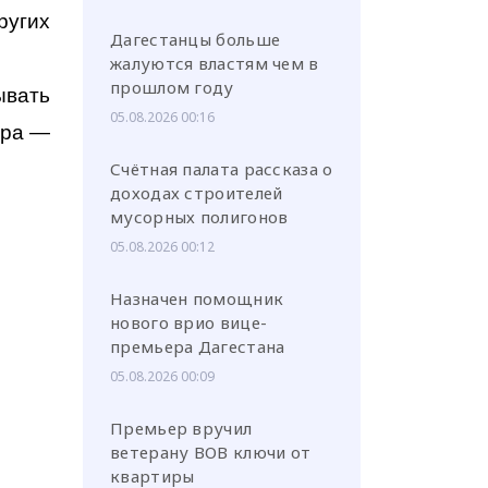
ругих
Дагестанцы больше
жалуются властям чем в
прошлом году
ывать
05.08.2026 00:16
тра —
Счётная палата рассказа о
доходах строителей
мусорных полигонов
05.08.2026 00:12
Назначен помощник
нового врио вице-
премьера Дагестана
05.08.2026 00:09
Премьер вручил
ветерану ВОВ ключи от
квартиры