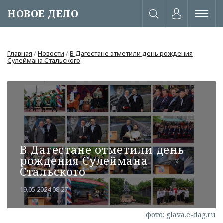
НОВОЕ ДЕЛО
Главная
/
Новости
/
В Дагестане отметили день рождения
Сулеймана Стальского
В Дагестане отметили день
рождения Сулеймана
Стальского
19.05.2024 08:27
или через соц. сети
фото: glava.e-dag.ru