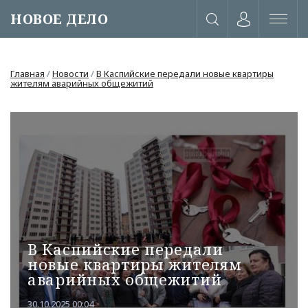
НОВОЕ ДЕЛО
Главная
/
Новости
/
В Каспийские передали новые квартиры
жителям аварийных общежитий
В Каспийские передали
новые квартиры жителям
или через соц. сети
аварийных общежитий
30.10.2025 00:04