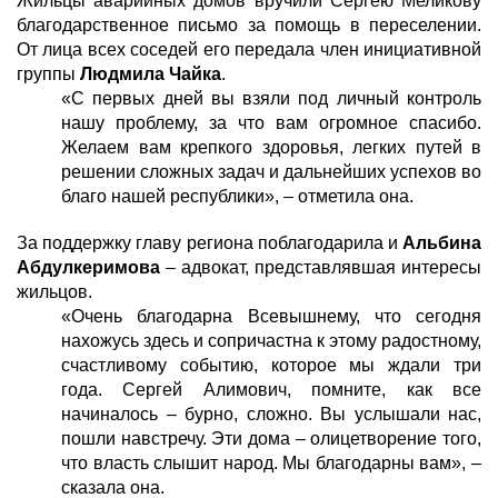
Жильцы аварийных домов вручили Сергею Меликову
благодарственное письмо за помощь в переселении.
От лица всех соседей его передала член инициативной
группы
Людмила Чайка
.
«С первых дней вы взяли под личный контроль
нашу проблему, за что вам огромное спасибо.
Желаем вам крепкого здоровья, легких путей в
решении сложных задач и дальнейших успехов во
благо нашей республики», – отметила она.
За поддержку главу региона поблагодарила и
Альбина
Абдулкеримова
– адвокат, представлявшая интересы
жильцов.
«Очень благодарна Всевышнему, что сегодня
нахожусь здесь и сопричастна к этому радостному,
счастливому событию, которое мы ждали три
года. Сергей Алимович, помните, как все
начиналось – бурно, сложно. Вы услышали нас,
пошли навстречу. Эти дома – олицетворение того,
что власть слышит народ. Мы благодарны вам», –
сказала она.