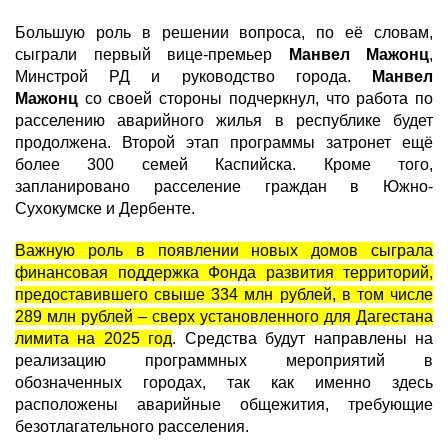
Большую роль в решении вопроса, по её словам,
сыграли первый вице-премьер
Манвел Мажонц
,
Минстрой РД и руководство города.
Манвел
Мажонц
со своей стороны подчеркнул, что работа по
расселению аварийного жилья в республике будет
продолжена. Второй этап программы затронет ещё
более 300 семей Каспийска. Кроме того,
запланировано расселение граждан в Южно-
Сухокумске и Дербенте.
Важную роль в появлении новых домов сыграла
финансовая поддержка Фонда развития территорий,
предоставившего свыше 334 млн рублей, в том числе
289 млн рублей – сверх установленного для Дагестана
лимита на 2025 год
. Средства будут направлены на
реализацию программных мероприятий в
обозначенных городах, так как именно здесь
расположены аварийные общежития, требующие
безотлагательного расселения.