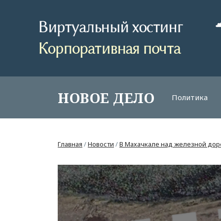
НОВОЕ ДЕЛО
Политика
Главная
/
Новости
/
В Махачкале над железной дор