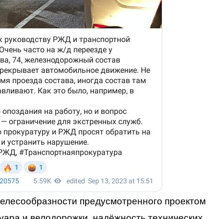
елесообразности предусмотренного проектом
уара и велодорожки, надёжность технических