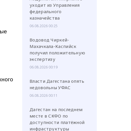
уходит из Управления
федерального
казначейства
06.08.2026 00:25
ные
Водовод Чиркей-
Махачкала-Каспийск
получил положительную
экспертизу
06.08.2026 00:19
жного
Власти Дагестана опять
недовольны УФАС
06.08.2026 00:11
Дагестан на последнем
месте в СКФО по
доступности платёжной
инфраструктуры