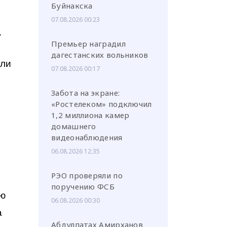
Буйнакска
07.08.2026 00:23
.
Премьер наградил
дагестанских вольников
али
07.08.2026 00:17
Забота на экране:
«Ростелеком» подключил
1,2 миллиона камер
домашнего
видеонаблюдения
06.08.2026 12:35
РЭО проверяли по
поручению ФСБ
ю
06.08.2026 00:30
а
Абдулпатах Амирханов