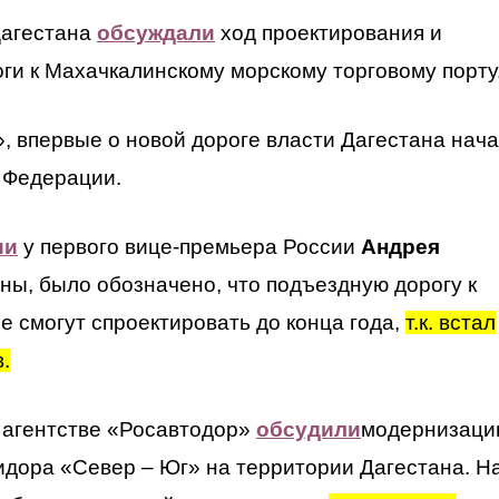
Дагестана
обсуждали
ход проектирования и
ги к Махачкалинскому морскому торговому порту
 впервые о новой дороге власти Дагестана нач
е Федерации.
ии
у первого вице-премьера России
Андрея
ны, было обозначено, что подъездную дорогу к
е смогут спроектировать до конца года,
т.к. встал
.
 агентстве «Росавтодор»
обсудили
модернизаци
идора «Север – Юг» на территории Дагестана. Н