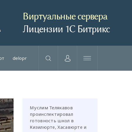
рт
delopr
Муслим Телякавов
проинспектировал
готовность школ в
Кизилюрте, Хасавюрте и