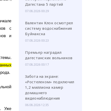
Дагестана 5 партий
07.08.2026 00:29
ачкале
Валентин Клок осмотрел
систему водоснабжения
ков с
Буйнакска
нов и
07.08.2026 00:23
Премьер наградил
дагестанских вольников
темы.
07.08.2026 00:17
ванных
орода.
Забота на экране:
«Ростелеком» подключил
альной
1,2 миллиона камер
домашнего
видеонаблюдения
06.08.2026 12:35
. Уже