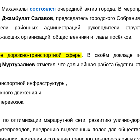
и Махачкалы
состоялся
очередной актив города. В мероп
и
Джамбулат Салавов
, председатель городского Собрани
тели районных администраций, руководители структ
бжающих организаций, общественники и главы посёлков.
ие дорожно-транспортной сферы
. В своём докладе п
 Муртузалиев
отметил, что дальнейшая работа будет выс
анспортной инфраструктуры,
жного движения и
перевозок.
 по оптимизации маршрутной сети, развитию улично-до
 путепроводов, внедрению выделенных полос для обществ
низации движения и созданию транспортно-пересадочных у