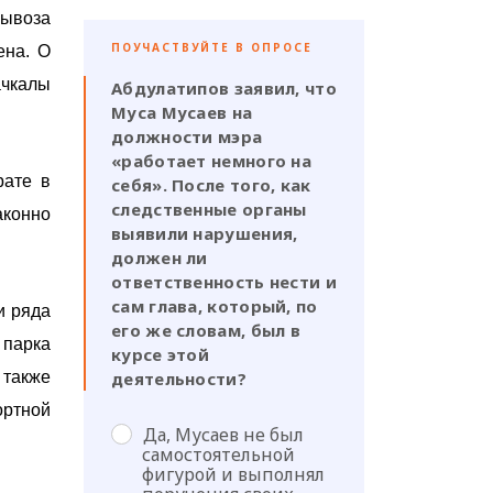
вывоза
ПОУЧАСТВУЙТЕ В ОПРОСЕ
ена. О
ачкалы
Абдулатипов заявил, что
Муса Мусаев на
должности мэра
«работает немного на
рате в
себя». После того, как
следственные органы
конно
выявили нарушения,
должен ли
ответственность нести и
сам глава, который, по
и ряда
его же словам, был в
парка
курсе этой
 также
деятельности?
ортной
Да, Мусаев не был
самостоятельной
фигурой и выполнял