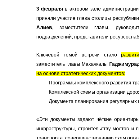
3 февраля
в актовом зале администраци
приняли участие глава столицы республик
Алиев
, заместители главы, руководи
подразделений, представители ресурсосна
Ключевой темой встречи стало
развит
заместитель главы Махачкалы
Гаджимурад
на основе стратегических документов:
Программы комплексного развития тр
Комплексной схемы организации доро
Документа планирования регулярных 
«Эти документы задают чёткие ориентиры
инфраструктуры, строительству мостов и
транспорта, совершенствованию схем орга