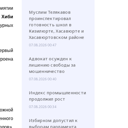
риятии
Муслим Телякавов
я
Хиби
проинспектировал
готовность школ в
урных
Кизилюрте, Хасавюрте и
Хасавюртовском районе
07.08.2026 00:47
ервый
Адвокат осужден к
троена
лишению свободы за
мошенничество
07.08.2026 00:40
Индекс промышленности
продолжил рост
07.08.2026 00:34
рожной
енного
Избирком допустил к
выборам парламента
злов»,