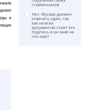
поручения своих
ачкале
ставленников
еляет
Нет, Мусаев должен
реды и
отвечать один, так
как на всех
ующих
документах стоит его
подпись и он знал на
что идет