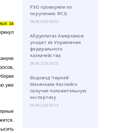
РЭО проверяли по
поручению ФСБ
06.08.2026 00:30
ных за
еркнул
Абдулпатах Амирханов
уходит из Управления
федерального
казначейства
кануне
06.08.2026 00:25
росов,
уборки
Водовод Чиркей-
Махачкала-Каспийск
ию уже
получил положительную
экспертизу
06.08.2026 00:19
нерные
жится.
ысить