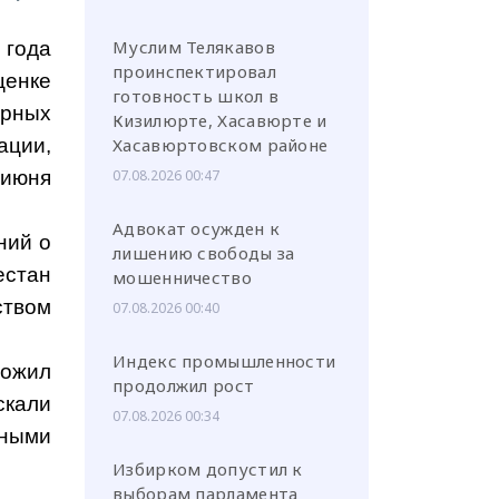
Муслим Телякавов
 года
проинспектировал
енке
готовность школ в
ирных
Кизилюрте, Хасавюрте и
ации,
Хасавюртовском районе
 июня
07.08.2026 00:47
Адвокат осужден к
ний о
лишению свободы за
естан
мошенничество
твом
07.08.2026 00:40
Индекс промышленности
ложил
продолжил рост
кали
07.08.2026 00:34
рными
Избирком допустил к
выборам парламента