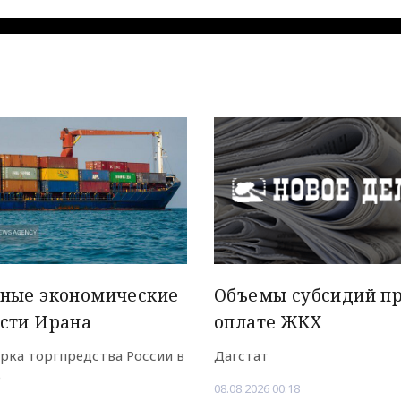
вные экономические
Объемы субсидий п
сти Ирана
оплате ЖКХ
рка торгпредства России в
Дагстат
е
08.08.2026 00:18