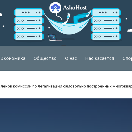
Экономика
Общество
О нас
Нас касается
Спо
членов комиссии по легализации самовольно построенных многоква