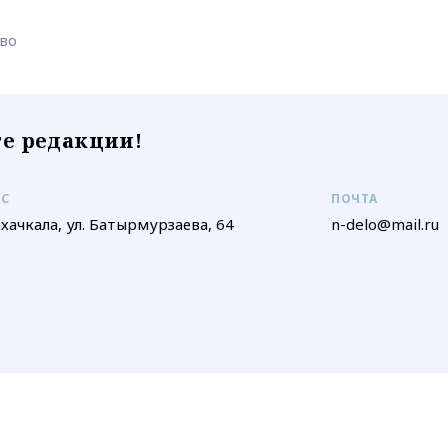
тво
е редакции!
ЕС
ПОЧТА
ахачкала, ул. Батырмурзаева, 64
n-delo@mail.ru