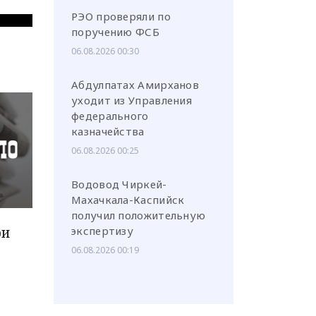
РЭО проверяли по
поручению ФСБ
06.08.2026 00:30
Абдулпатах Амирханов
уходит из Управления
федерального
казначейства
06.08.2026 00:25
Водовод Чиркей-
Махачкала-Каспийск
получил положительную
ри
экспертизу
06.08.2026 00:19