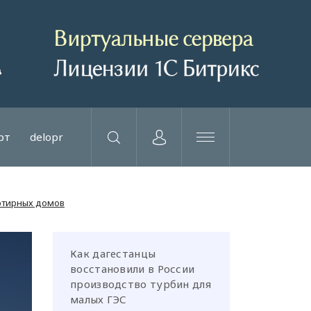
рт
delopr
ртирных домов
Как дагестанцы
восстановили в России
производство турбин для
малых ГЭС