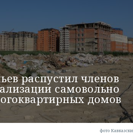
ьев распустил членов
гализации самовольно
огоквартирных домов
фото Кавказски