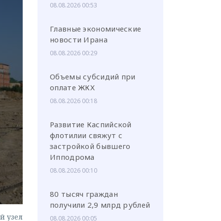
08.08.2026 00:53
Главные экономические
новости Ирана
08.08.2026 00:29
или через соц. сети
Объемы субсидий при
оплате ЖКХ
08.08.2026 00:18
Развитие Каспийской
флотилии свяжут с
застройкой бывшего
Ипподрома
08.08.2026 00:10
80 тысяч граждан
получили 2,9 млрд рублей
й узел
08.08.2026 00:05