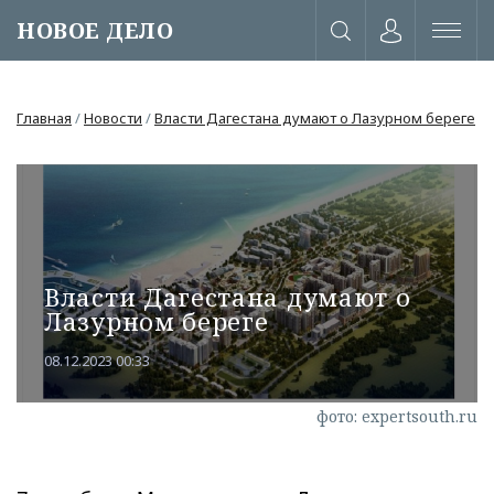
НОВОЕ ДЕЛО
Главная
/
Новости
/
Власти Дагестана думают о Лазурном береге
Власти Дагестана думают о
Лазурном береге
08.12.2023 00:33
фото: expertsouth.ru
или через соц. сети