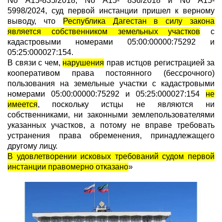
No А15-835/2018, No А15- 836/2018 и No А15-
5998/2024, суд первой инстанции пришел к верному
выводу, что
Республика Дагестан в силу закона
является собственником земельных участков
с
кадастровыми номерами 05:00:00000:75292 и
05:25:000027:154.
В связи с чем,
нарушения
прав истцов регистрацией за
кооперативом права постоянного (бессрочного)
пользования на земельные участки с кадастровыми
номерами 05:00:00000:75292 и 05:25:000027:154
не
имеется
, поскольку истцы не являются ни
собственниками, ни законными землепользователями
указанных участков, а потому не вправе требовать
устранения права обременения, принадлежащего
другому лицу.
В удовлетворении исковых требований судом первой
инстанции правомерно отказано
»