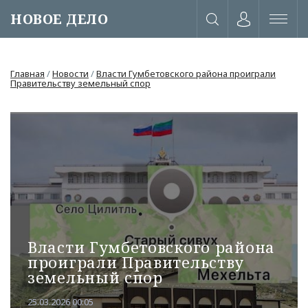
НОВОЕ ДЕЛО
Главная
/
Новости
/
Власти Гумбетовского района проиграли
Правительству земельный спор
Власти Гумбетовского района
проиграли Правительству
или через соц. сети
земельный спор
25.03.2026 00:05