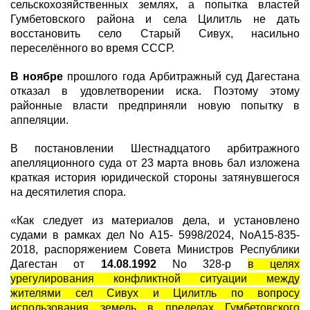
сельскохозяйственных землях, а попытка властей
Гумбетовского района и села Цилитль не дать
восстановить село Старый Сивух, насильно
переселённого во время СССР.
В ноябре
прошлого года Арбитражный суд Дагестана
отказал в удовлетворении иска. Поэтому этому
районные власти предприняли новую попытку в
аппеляции.
В постановлении Шестнадцатого арбитражного
апелляционного суда от 23 марта вновь бал изложена
краткая история юридической стороны затянувшегося
на десятилетия спора.
«Как следует из материалов дела, и установлено
судами в рамках дел No А15- 5998/2024, NoА15-835-
2018, распоряжением Совета Министров Республики
Дагестан от
14.08.1992
No 328-р
в целях
урегулирования конфликтной ситуации между
жителями сел Сивух и Цилитль по вопросу
использования земель в пределах Гумбетовского