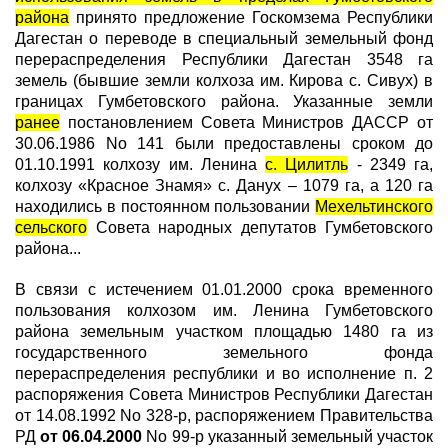
района
принято предложение Госкомзема Республики
Дагестан о переводе в специальный земельный фонд
перераспределения Республики Дагестан 3548 га
земель (бывшие земли колхоза им. Кирова с. Сивух) в
границах Гумбетовского района. Указанные земли
ранее
постановлением Совета Министров ДАССР от
30.06.1986 No 141 были предоставлены сроком до
01.10.1991 колхозу им. Ленина
с. Цилитль
- 2349 га,
колхозу «Красное Знамя» с. Данух – 1079 га, а 120 га
находились в постоянном пользовании
Мехельтинского
сельского
Совета народных депутатов Гумбетовского
района...
В связи с истечением 01.01.2000 срока временного
пользования колхозом им. Ленина Гумбетовского
района земельным участком площадью 1480 га из
государственного земельного фонда
перераспределения республики и во исполнение п. 2
распоряжения Совета Министров Республики Дагестан
от 14.08.1992 No 328-р, распоряжением Правительства
РД
от 06.04.2000
No 99-р указанный земельный участок