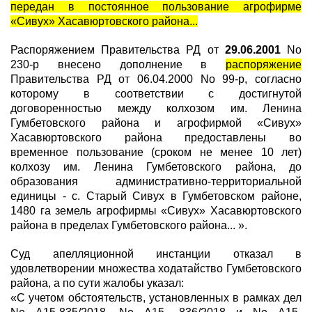
передан в постоянное пользование агрофирме
«Сивух» Хасавюртовского района...
Распоряжением Правительства РД от
29.06.2001
No
230-р внесено дополнение в
распоряжение
Правительства РД от 06.04.2000 No 99-р, согласно
которому в соответствии с достигнутой
договоренностью между колхозом им. Ленина
Гумбетовского района и агрофирмой «Сивух»
Хасавюртовского района предоставлены во
временное пользование (сроком не менее 10 лет)
колхозу им. Ленина Гумбетовского района, до
образования административно-территориальной
единицы - с. Старый Сивух в Гумбетовском районе,
1480 га земель агрофирмы «Сивух» Хасавюртовского
района в пределах Гумбетовского района... ».
Суд апелляционной инстанции отказал в
удовлетворении множества ходатайство Гумбетовского
района, а по сути жалобы указал:
«С учетом обстоятельств, установленных в рамках дел