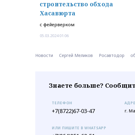
строительство обхода
Хасавюрта
с фейерверком
05.03.2024 01:06
Новости
Сергей Меликов
Росавтодор
о
Знаете больше? Сообщит
ТЕЛЕФОН
АДР
+7(8722)67-03-47
г. М
ИЛИ ПИШИТЕ В WHATSAPP