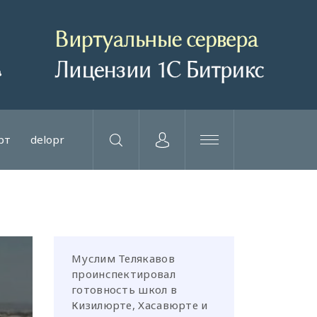
рт
delopr
Муслим Телякавов
проинспектировал
готовность школ в
Кизилюрте, Хасавюрте и