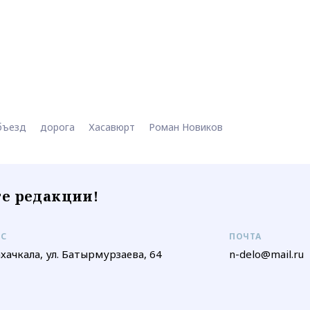
бъезд
дорога
Хасавюрт
Роман Новиков
е редакции!
ЕС
ПОЧТА
ахачкала, ул. Батырмурзаева, 64
n-delo@mail.ru