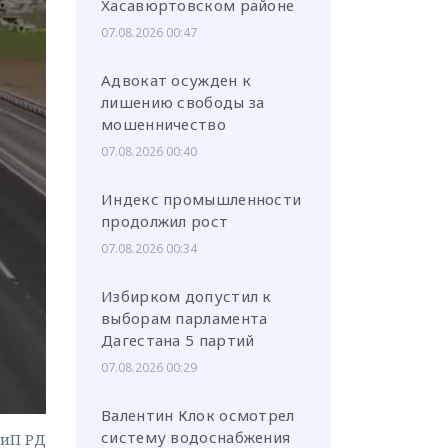
Хасавюртовском районе
07.08.2026 00:47
Адвокат осужден к
лишению свободы за
мошенничество
или через соц. сети
07.08.2026 00:40
Индекс промышленности
продолжил рост
07.08.2026 00:34
Избирком допустил к
выборам парламента
Дагестана 5 партий
07.08.2026 00:29
Валентин Клок осмотрел
систему водоснабжения
ГиП РД