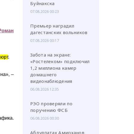
Буйнакска
07.08.2026 00:23
Премьер наградил
Роман
дагестанских вольников
07.08.2026 00:17
Забота на экране:
вюрт
.
«Ростелеком» подключил
1,2 миллиона камер
домашнего
на», –
видеонаблюдения
06.08.2026 12:35
РЭО проверяли по
поручению ФСБ
афика.
06.08.2026 00:30
Абдулпатах Амирханов