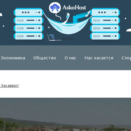
Экономика
Общество
О нас
Нас касается
Спо
а Хасавюрт