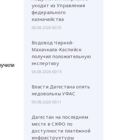
уходит из Управления
федерального
казначейства
06.08.2026 00:25
Водовод Чиркей-
Махачкала-Каспийск
получил положительную
экспертизу
учили
06.08.2026 00:19
Власти Дагестана опять
недовольны УФАС
06.08.2026 00:11
Дагестан на последнем
месте в СКФО по
доступности платёжной
инфраструктуры