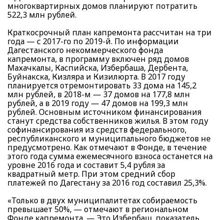
многоквартирных домов планируют потратить
522,3 млн рублей.
Краткосрочный план капремонта рассчитан на три
года — с 2017-го по 2019-й. По информации
Дагестанского некоммерческого фонда
капремонта, в программу включен ряд домов
Махачкалы, Каспийска, Избербаша, Дербента,
Буйнакска, Кизляра и Кизилюрта. В 2017 году
планируется отремонтировать 33 дома на 145,2
млн рублей, в 2018-м — 37 домов на 177,8 млн
рублей, а в 2019 году — 47 домов на 199,3 млн
рублей. Основным источником финансирования
станут средства собственников жилья. В этом году
софинансирования из средств федерального,
республиканского и муниципального бюджетов не
предусмотрено. Как отмечают в Фонде, в течение
этого года сумма ежемесячного взноса останется на
уровне 2016 года и составит 5,4 рубля за
квадратный метр. При этом средний сбор
платежей по Дагестану за 2016 год составил 25,3%.
«Только в двух муниципалитетах собираемость
превышает 50%, — отмечают в региональном
Фонде капремонта. — Это Избербаш, показатель