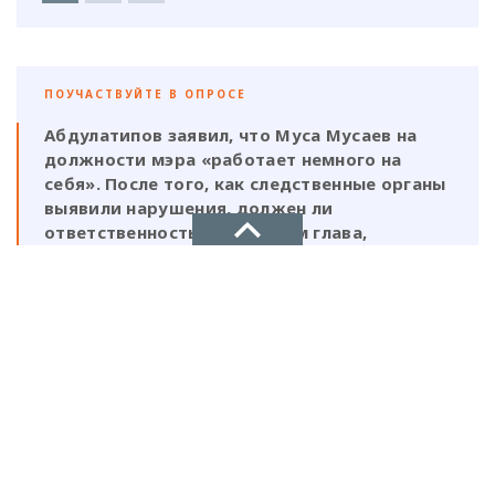
ПОУЧАСТВУЙТЕ В ОПРОСЕ
Абдулатипов заявил, что Муса Мусаев на
должности мэра «работает немного на
себя». После того, как следственные органы
выявили нарушения, должен ли
ответственность нести и сам глава,
который, по его же словам, был в курсе
этой деятельности?
НОВОЕ ДЕЛО
Да, Мусаев не был самостоятельной
новости, политика, экономика
фигурой и выполнял поручения своих
ставленников
Нет, Мусаев должен отвечать один, так
как на всех документах стоит его
подпись и он знал на что идет