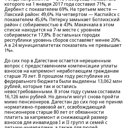
которого на 1 января 2017 года составил 71%, и
Дербент с показателем 69%. На третьем месте —
Лакский район: 49,6%. На четвертом — Каспийск с
показателем 45,6%. Пятерку замыкает Ботлихский
район с собираемостью в 43%. Махачкала в этом
списке находится на 7-м месте с уровнем
собираемости 17,8%. В остальных городах
республики уровень сборов составляет менее 20%.
А в 24 муниципалитетах показатель не превышает
1%».
До сих пор в Дагестане остается нерешенным
вопрос с предоставлением компенсации уплаты
взносов на капремонт неработающим гражданам
старше 70 лет. В прошлом году республике из
федерального бюджета были выделены 13,062 млн
рублей, которые так и остались
невостребованными. В этом году сумма составила
16,126 млн рублей. Но деньги могут снова пройти
мимо пенсионеров. Дагестан до сих пор не принял
нормативно-правовой акт, освобождающий
пенсионеров старше 80 лет от обязанности
платить за капремонт и снижающий размер
взносов для инвалидов I и II групп и семей с
детьми-инвалидами, а также для людей,