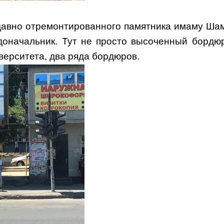
давно отремонтированного памятника имаму Ша
доначальник. Тут не просто высоченный бордюр
ерситета, два ряда бордюров.