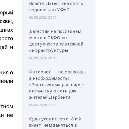
Власти Дагестана опять
недовольны УФАС
торый
06.08.2026 00:11
сквы,
ангах
Дагестан на последнем
месте в СКФО по
росто
доступности платёжной
дей и
инфраструктуры
06.08.2026 00:05
Интернет — не роскошь,
ния о
а необходимость:
иняли
«Ростелеком» расширяет
оптическую сеть для
жителей Дербента
05.08.2026 12:27
ртном
ан не
Куда уходит лето: Wink
знает, чем заняться в