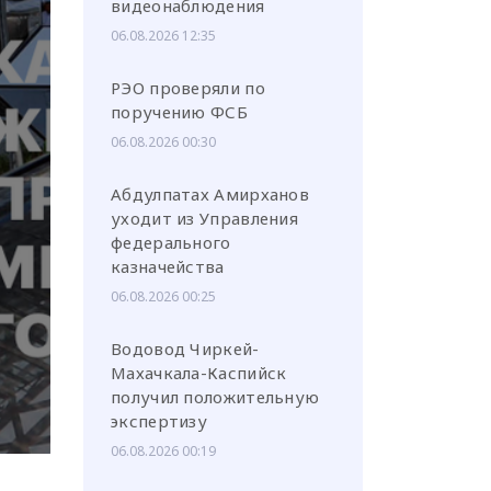
видеонаблюдения
06.08.2026 12:35
РЭО проверяли по
поручению ФСБ
или через соц. сети
06.08.2026 00:30
Абдулпатах Амирханов
уходит из Управления
федерального
казначейства
06.08.2026 00:25
Водовод Чиркей-
Махачкала-Каспийск
получил положительную
экспертизу
06.08.2026 00:19