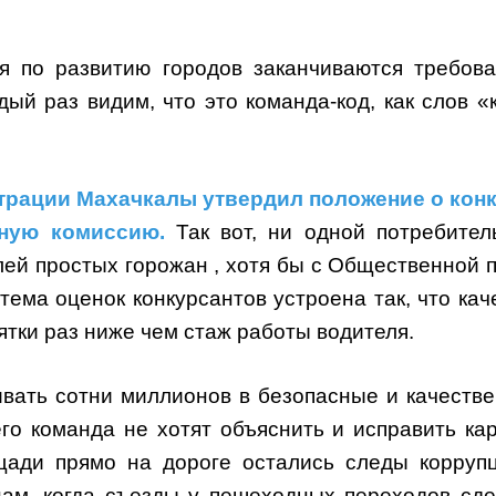
я по развитию городов заканчиваются требов
ый раз видим, что это команда-код, как слов «к
трации Махачкалы утвердил положение о кон
сную комиссию.
Так вот, ни одной потребител
лей простых горожан , хотя бы с Общественной 
тема оценок конкурсантов устроена так, что кач
ятки раз ниже чем стаж работы водителя.
вать сотни миллионов в безопасные и качеств
его команда не хотят объяснить и исправить кар
ощади прямо на дороге остались следы корруп
нам, когда съезды у пешеходных переходов сд