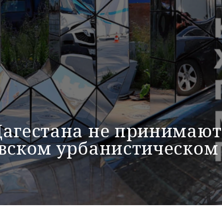
Дагестана не принимают
овском урбанистическом