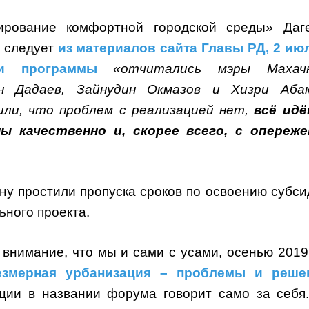
рование комфортной городской среды» Даг
к следует
из материалов сайта Главы РД, 2 ию
ии программы
«отчитались мэры Махачк
 Дадаев, Зайнудин Окмазов и Хизри Абак
ли, что проблем с реализацией нет,
всё ид
ы качественно и, скорее всего, с опереж
ну простили пропуска сроков по освоению субси
ьного проекта.
 внимание, что мы и сами с усами, осенью 2019
езмерная урбанизация – проблемы и реше
ции в названии форума говорит само за себя