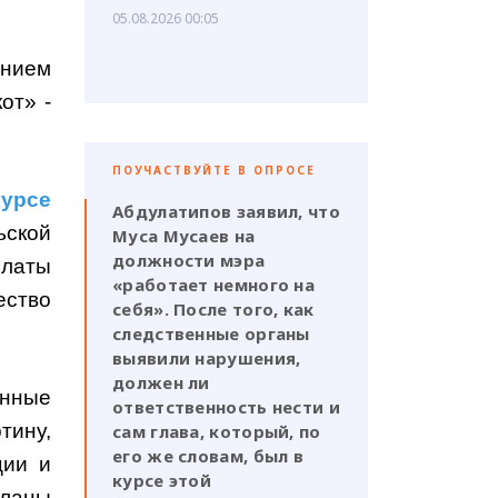
05.08.2026 00:05
анием
от» -
ПОУЧАСТВУЙТЕ В ОПРОСЕ
курсе
Абдулатипов заявил, что
ьской
Муса Мусаев на
должности мэра
платы
«работает немного на
ество
себя». После того, как
следственные органы
выявили нарушения,
должен ли
енные
ответственность нести и
тину,
сам глава, который, по
его же словам, был в
ции и
курсе этой
еланы