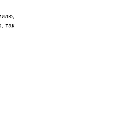
милю,
, так