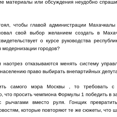
ие материалы или обсуждения неудобно спраши
тоял, чтобы главой администрации Махачкалы
новал свой выбор желанием создать в Маха
видетельствует о курсе руководства республи
ы модернизации городов?
и наотрез отказываются менять систему управ
ь населению право выбирать внепартийных депут
ить самого мэра Москвы , то требовать с
о, что просить чемпиона Формулы 1 победить в з
с рычагами вместо руля. Гонщик превратит
овостям, которые повторяют те же сюжеты, что ш