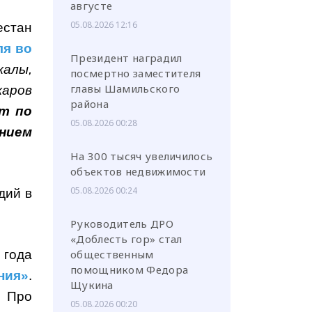
августе
05.08.2026 12:16
естан
ля во
Президент наградил
алы,
посмертно заместителя
главы Шамильского
аров
района
ёт по
05.08.2026 00:28
ением
На 300 тысяч увеличилось
объектов недвижимости
05.08.2026 00:24
дий в
Руководитель ДРО
«Доблесть гор» стал
 года
общественным
помощником Федора
ния»
.
Щукина
. Про
05.08.2026 00:20