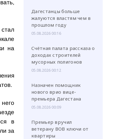
вать,
Дагестанцы больше
жалуются властям чем в
прошлом году
 стал
05.08.2026 00:16
чкале
ки на
Счётная палата рассказа о
доходах строителей
мусорных полигонов
05.08.2026 00:12
ления
атов.
Назначен помощник
нового врио вице-
премьера Дагестана
 него
05.08.2026 00:09
аезде
ься в
Премьер вручил
ветерану ВОВ ключи от
ли за
квартиры