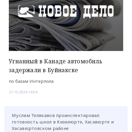
Угнанный в Канаде автомобиль
задержали в Буйнакске
по базам Интерпола
21.10.2024 14:54
Муслим Телякавов проинспектировал
готовность школ в Кизилюрте, Хасавюрте и
Хасавюртовском районе