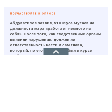
ПОУЧАСТВУЙТЕ В ОПРОСЕ
Абдулатипов заявил, что Муса Мусаев на
должности мэра «работает немного на
себя». После того, как следственные органы
выявили нарушения, должен ли
ответственность нести и сам глава,
который, по его же словам, был в курсе
этой деятельности?
Да, Мусаев не был самостоятельной
НОВОЕ ДЕЛО
фигурой и выполнял поручения своих
ставленников
новости, политика, экономика
Нет, Мусаев должен отвечать один, так
как на всех документах стоит его
подпись и он знал на что идет