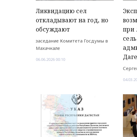
Ликвидацию сел
Эксп
откладывают на год, но
воз
обсуждают
при
сель
заседание Комитета Госдумы в
адм
Махачкале
Даг
06.06.2026 00:10
Серге
04.03.2