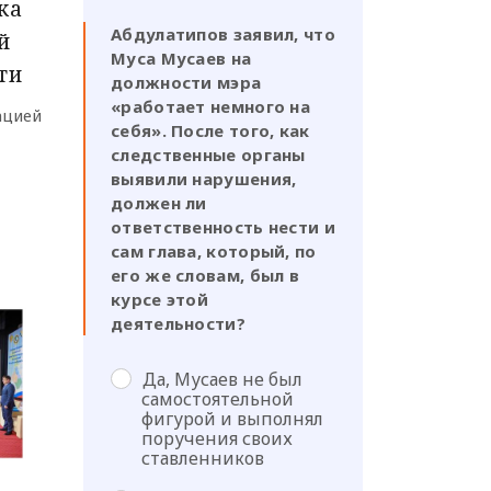
ка
Абдулатипов заявил, что
й
Муса Мусаев на
ти
должности мэра
«работает немного на
ацией
себя». После того, как
следственные органы
выявили нарушения,
должен ли
ответственность нести и
сам глава, который, по
его же словам, был в
курсе этой
деятельности?
Да, Мусаев не был
самостоятельной
фигурой и выполнял
поручения своих
ставленников