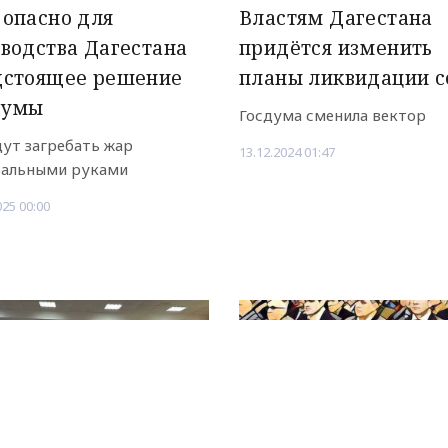
опасно для
Властям Дагестана
водства Дагестана
придётся изменить
дстоящее решение
планы ликвидации с
думы
Госдума сменила вектор
дут загребать жар
13.12.2024 01:47
альными руками
025 00:00
Рекламодателям