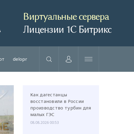
рт
delopr
Как дагестанцы
восстановили в России
производство турбин для
малых ГЭС
08.08.2026 00:53