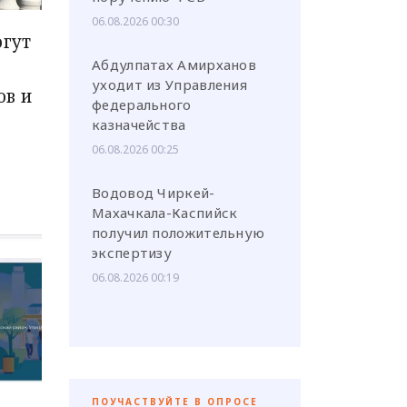
06.08.2026 00:30
огут
Абдулпатах Амирханов
уходит из Управления
ов и
федерального
казначейства
06.08.2026 00:25
Водовод Чиркей-
Махачкала-Каспийск
получил положительную
экспертизу
06.08.2026 00:19
ПОУЧАСТВУЙТЕ В ОПРОСЕ