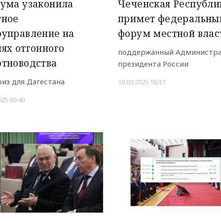
ума узаконила
Чеченская Республи
тное
примет федеральны
оуправление на
форум местной влас
ях отгонного
поддержанный Администр
отноводства
президента России
из для Дагестана
10.02.2025 10:37
025 00:40