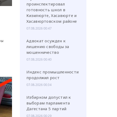
проинспектировал
готовность школ в
Кизилюрте, Хасавюрте и
Хасавюртовском районе
07.08.2026 00:47
ры
Адвокат осужден к
лишению свободы за
мошенничество
07.08.2026 00:40
Индекс промышленности
продолжил рост
07.08.2026 00:34
Избирком допустил к
выборам парламента
Дагестана 5 партий
07.08.2026 00:29