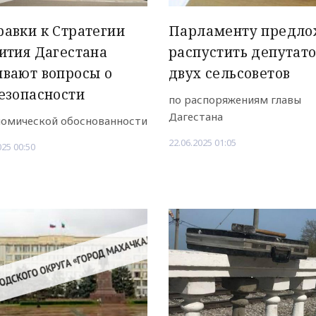
авки к Стратегии
Парламенту предло
ития Дагестана
распустить депутато
вают вопросы о
двух сельсоветов
езопасности
по распоряжениям главы
Дагестана
номической обоснованности
22.06.2025 01:05
025 00:50