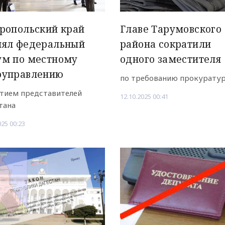
ропольский край
Главе Тарумовского
нял федеральный
района сократили
ум по местному
одного заместителя
оуправлению
по требованию прокурату
стием представителей
12.10.2025 00:41
тана
025 00:23