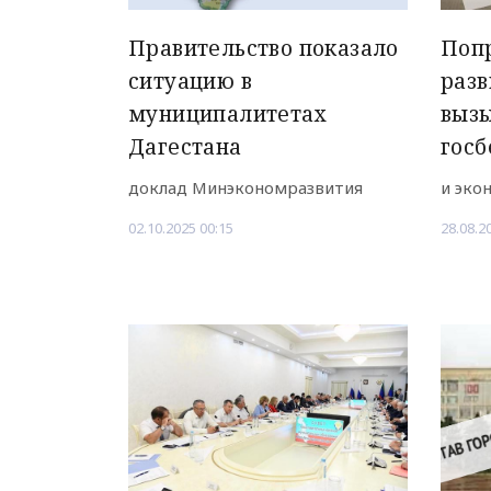
Правительство показало
Попр
ситуацию в
разв
муниципалитетах
вызы
Дагестана
госб
доклад Минэкономразвития
и эко
02.10.2025 00:15
28.08.2