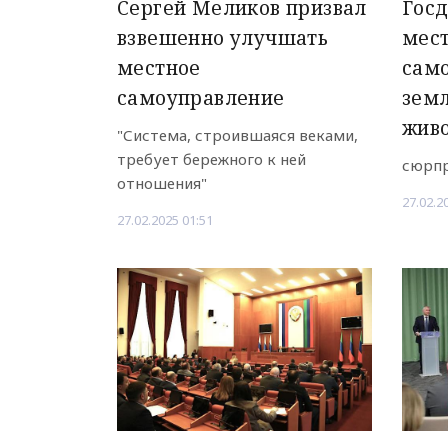
Сергей Меликов призвал
Госд
взвешенно улучшать
мес
местное
сам
самоуправление
земл
жив
"Система, строившаяся веками,
требует бережного к ней
сюрпр
отношения"
27.02.2
27.02.2025 01:51