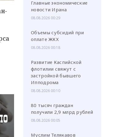
Главные экономические
новости Ирана
ан-
08.08.2026 00:29
п
Объемы субсидий при
рса
оплате ЖКХ
или через соц. сети
08.08.2026 00:18
Развитие Каспийской
флотилии свяжут с
застройкой бывшего
Ипподрома
08.08.2026 00:10
80 тысяч граждан
получили 2,9 млрд рублей
08.08.2026 00:05
Муслим Телякавов