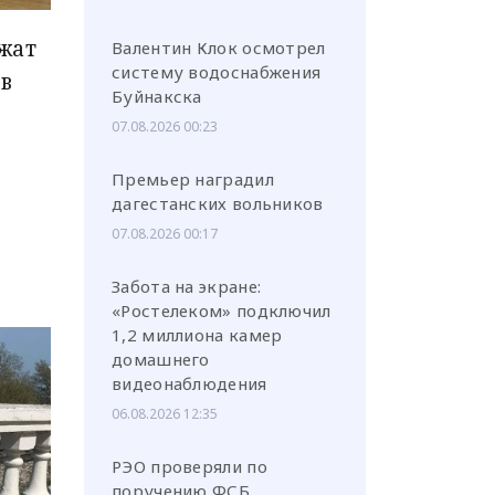
жат
Валентин Клок осмотрел
систему водоснабжения
в
Буйнакска
07.08.2026 00:23
Премьер наградил
дагестанских вольников
07.08.2026 00:17
Забота на экране:
«Ростелеком» подключил
1,2 миллиона камер
домашнего
видеонаблюдения
06.08.2026 12:35
РЭО проверяли по
поручению ФСБ