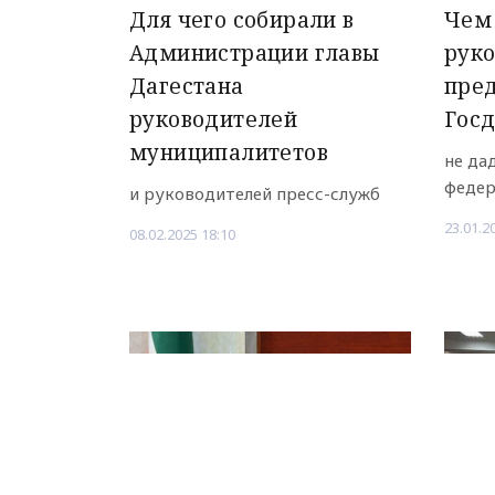
Для чего собирали в
Чем 
Администрации главы
руко
Дагестана
пре
руководителей
Гос
муниципалитетов
не да
федер
и руководителей пресс-служб
23.01.2
08.02.2025 18:10
НОВОЕ ДЕЛО
новости, политика, экономика