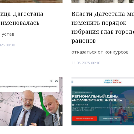
ица Дагестана
Власти Дагестана м
еименовалась
изменить порядок
избрания глав город
 устав
районов
025 08:30
отказаться от конкурсов
11.05.2025 00:10