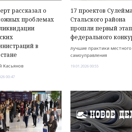
ерт рассказал о
17 проектов Сулейм
можных проблемах
Стальского района
 ликвидации
прошли первый эта
ских
федерального конку
инистраций в
лучшие практики местного
естане
самоуправления
й Касьянов
19.01.2026 00:55
026 00:47