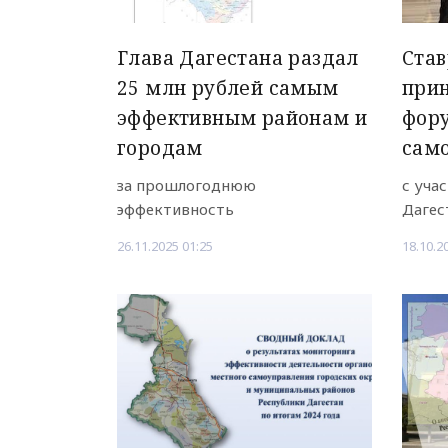
Глава Дагестана раздал
Став
25 млн рублей самым
при
эффективным районам и
фор
городам
сам
за прошлогоднюю
с уча
эффективность
Дагес
26.11.2025 01:25
18.10.2