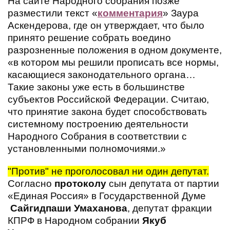
На сайте Народного собрания позже
разместили текст «
комментария
» Заура
Аскендерова, где он утверждает, что было
принято решение собрать воедино
разрозненные положения в одном документе,
«в котором мы решили прописать все нормы,
касающиеся законодательного органа…
Такие законы уже есть в большинстве
субъектов Российской Федерации. Считаю,
что принятие закона будет способствовать
системному построению деятельности
Народного Собрания в соответствии с
установленными полномочиями.»
"Против" не проголосовал ни один депутат.
Согласно
протоколу
сын депутата от партии
«Единая Россия» в Государственной Думе
Сайгидпаши Умаханова
, депутат фракции
КПРФ в Народном собрании
Якуб