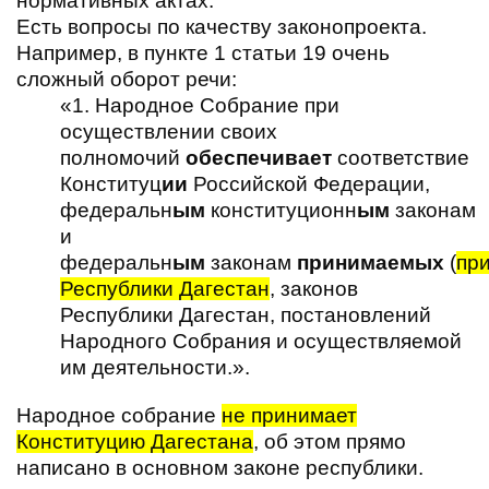
нормативных актах.
Есть вопросы по качеству законопроекта.
Например, в пункте 1 статьи 19 очень
сложный оборот речи:
«1. Народное Собрание при
осуществлении своих
полномочий
обеспечивает
соответствие
Конституц
ии
Российской Федерации,
федеральн
ым
конституционн
ым
законам
и
федеральн
ым
законам
принимаемых
(
пр
Республики Дагестан
, законов
Республики Дагестан, постановлений
Народного Собрания и осуществляемой
им деятельности.».
Народное собрание
не принимает
Конституцию Дагестана
, об этом прямо
написано в основном законе республики.