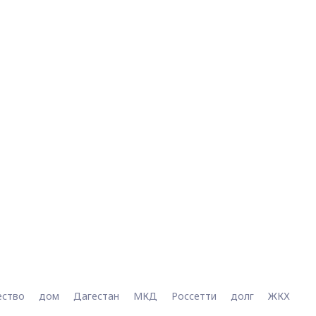
ество
дом
Дагестан
МКД
Россетти
долг
ЖКХ