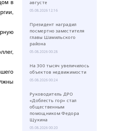
цом в
августе
05.08.2026 12:16
ргии,
Президент наградил
посмертно заместителя
орную
главы Шамильского
района
ллег,
05.08.2026 00:28
На 300 тысяч увеличилось
вшего
объектов недвижимости
05.08.2026 00:24
олжны
Руководитель ДРО
«Доблесть гор» стал
общественным
помощником Федора
Щукина
05.08.2026 00:20