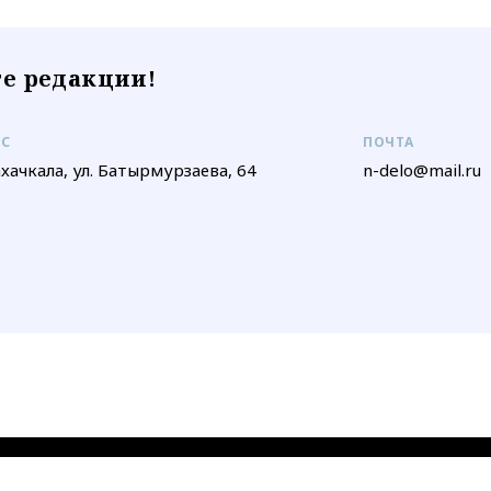
е редакции!
ЕС
ПОЧТА
ахачкала, ул. Батырмурзаева, 64
n-delo@mail.ru