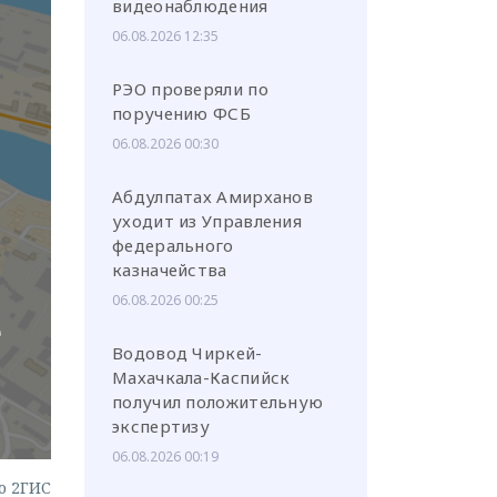
видеонаблюдения
06.08.2026 12:35
РЭО проверяли по
поручению ФСБ
или через соц. сети
06.08.2026 00:30
Абдулпатах Амирханов
уходит из Управления
федерального
казначейства
06.08.2026 00:25
е
Водовод Чиркей-
Махачкала-Каспийск
получил положительную
экспертизу
06.08.2026 00:19
о 2ГИС