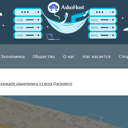
Экономика
Общество
О нас
Нас касается
Спо
хачкале защитились от иска Дагэнерго