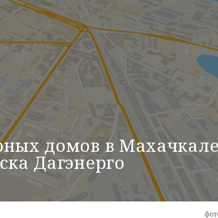
рных домов в Махачкал
ска Дагэнерго
фот