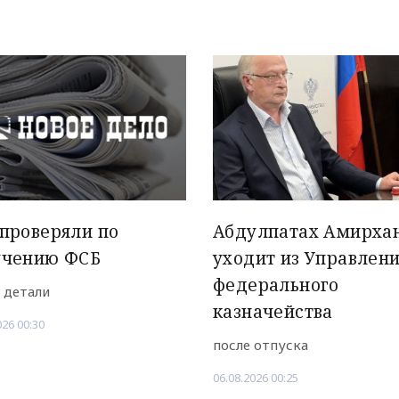
проверяли по
Абдулпатах Амирха
учению ФСБ
уходит из Управлен
федерального
 детали
казначейства
026 00:30
после отпуска
06.08.2026 00:25