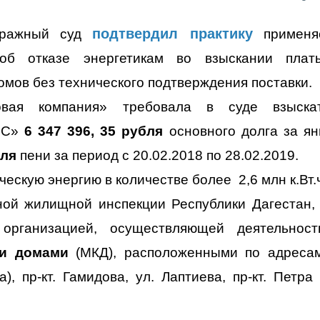
подтвердил практику
тражный суд
применя
об отказе энергетикам во взыскании плат
омов без технического подтверждения поставки.
овая компания» требовала в суде взыска
ИС»
6 347 396, 35 рубля
основного долга за ян
бля
пени за период с 20.02.2018 по 28.02.2019.
ческую энергию в количестве более 2,6 млн к.Вт.
ной жилищной инспекции Республики Дагестан
организацией, осуществляющей деятельнос
ми домами
(МКД), расположенными по адресам
), пр-кт. Гамидова, ул. Лаптиева, пр-кт. Петра I