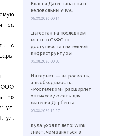
Власти Дагестана опять
недовольны УФАС
емую
06.08.2026 00:11
ы за
Дагестан на последнем
месте в СКФО по
ть с
доступности платёжной
инфраструктуры
варь-
06.08.2026 00:05
Интернет — не роскошь,
ч.
а необходимость:
, ООО
«Ростелеком» расширяет
оптическую сеть для
ть по
жителей Дербента
: ул.
05.08.2026 12:27
, ул.
Куда уходит лето: Wink
знает, чем заняться в