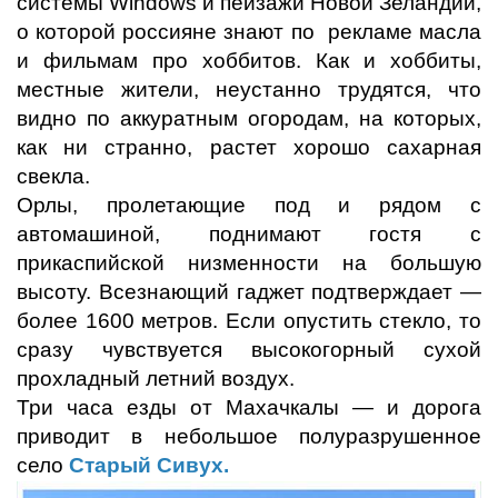
системы
Windows
и пейзажи Новой Зеландии,
о которой россияне знают по рекламе масла
и фильмам про хоббитов. Как и хоббиты,
местные жители, неустанно трудятся, что
видно по аккуратным огородам, на которых,
как ни странно, растет хорошо сахарная
свекла.
Орлы, пролетающие под и рядом с
автомашиной, поднимают гостя с
прикаспийской низменности на большую
высоту. Всезнающий гаджет подтверждает —
более 1600 метров. Если опустить стекло, то
сразу чувствуется высокогорный сухой
прохладный летний воздух.
Три часа езды от Махачкалы — и дорога
приводит в небольшое полуразрушенное
село
Старый Сивух.