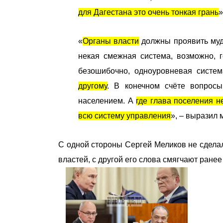
для Дагестана это очень тонкая грань
»
«
Органы власти
должны проявить мудр
некая смежная система, возможно, г
безошибочно, одноуровневая систе
другому
. В конечном счёте вопрос
населением. А
где глава поселения н
всю систему управления
», – выразил 
С одной стороны Сергей Меликов не сделал
властей, с другой его слова смягчают ране