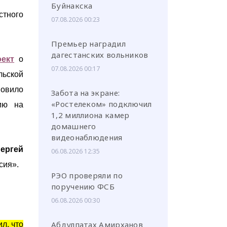
Буйнакска
стного
07.08.2026 00:23
Премьер наградил
дагестанских вольников
оект
о
07.08.2026 00:17
льской
новило
Забота на экране:
«Ростелеком» подключил
ию на
1,2 миллиона камер
домашнего
видеонаблюдения
ергей
06.08.2026 12:35
сия».
РЭО проверяли по
поручению ФСБ
06.08.2026 00:30
Абдулпатах Амирханов
л, что