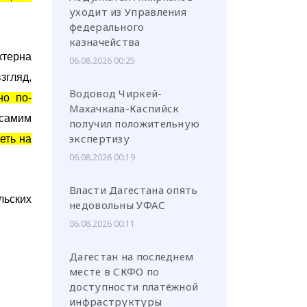
уходит из Управления
федерального
казначейства
ктерна
06.08.2026 00:25
згляд,
Водовод Чиркей-
но по-
Махачкала-Каспийск
 самим
получил положительную
экспертизу
еть на
06.08.2026 00:19
Власти Дагестана опять
льских
недовольны УФАС
06.08.2026 00:11
Дагестан на последнем
месте в СКФО по
доступности платёжной
инфраструктуры