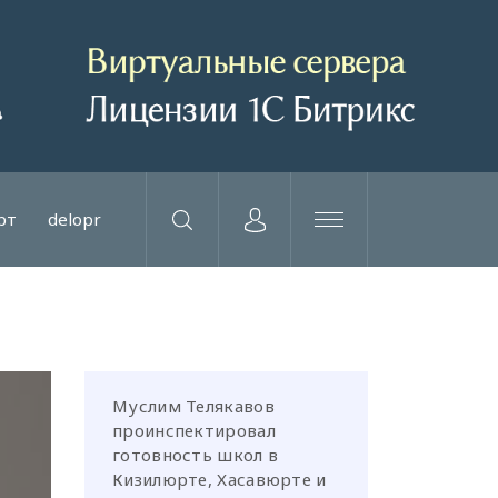
рт
delopr
Муслим Телякавов
проинспектировал
готовность школ в
Кизилюрте, Хасавюрте и