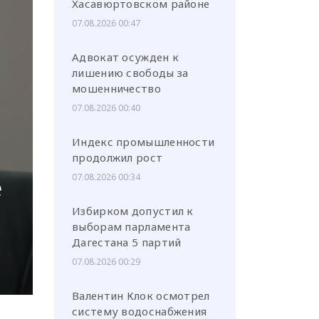
Хасавюртовском районе
07.08.2026 00:47
Адвокат осужден к
лишению свободы за
мошенничество
или через соц. сети
07.08.2026 00:40
Индекс промышленности
продолжил рост
е
07.08.2026 00:34
Избирком допустил к
выборам парламента
Дагестана 5 партий
07.08.2026 00:29
Валентин Клок осмотрел
систему водоснабжения